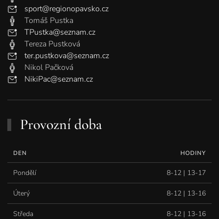
sport@regionopavsko.cz
Tomáš Pustka
TPustka@seznam.cz
Tereza Pustková
ter.pustkova@seznam.cz
Nikol Pačková
NikiPac@seznam.cz
Provozní doba
DEN
HODINY
Pondělí
8-12 | 13-17
Úterý
8-12 | 13-16
Středa
8-12 | 13-16