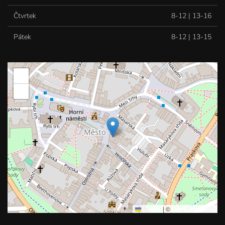
Čtvrtek
8-12 | 13-16
Pátek
8-12 | 13-15
+
−
Leaflet
|
©
OpenStreetMap