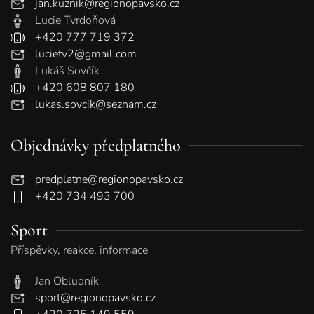
jan.kuznik@regionopavsko.cz
Lucie Tvrdoňová
+420 777 719 372
lucietv2@gmail.com
Lukáš Sovčík
+420 608 807 180
lukas.sovcik@seznam.cz
Objednávky předplatného
predplatne@regionopavsko.cz
+420 734 493 700
Sport
Příspěvky, reakce, informace
Jan Obludník
sport@regionopavsko.cz