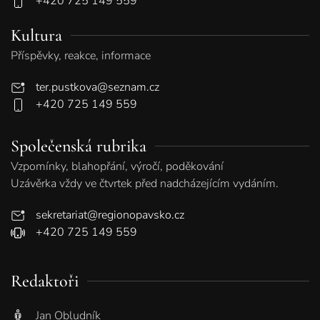
+420 725 149 559
Kultura
Příspěvky, reakce, informace
ter.pustkova@seznam.cz
+420 725 149 559
Společenská rubrika
Vzpomínky, blahopřání, výročí, poděkování
Uzávěrka vždy ve čtvrtek před nadcházejícím vydáním.
sekretariat@regionopavsko.cz
+420 725 149 559
Redaktoři
Jan Obludník