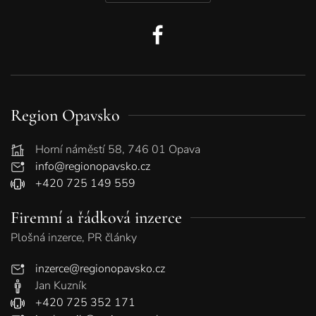
Region Opavsko
Horní náměstí 58, 746 01 Opava
info@regionopavsko.cz
+420 725 149 559
Firemní a řádková inzerce
Plošná inzerce, PR články
inzerce@regionopavsko.cz
Jan Kuzník
+420 725 352 171