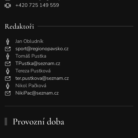
+420 725 149 559
Redaktoři
Jan Obludník
sport@regionopavsko.cz
Tomáš Pustka
TPustka@seznam.cz
Tereza Pustková
ter.pustkova@seznam.cz
Nikol Pačková
NikiPac@seznam.cz
Provozní doba