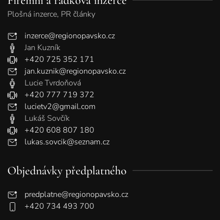
Firemní a řádková inzerce
Plošná inzerce, PR články
inzerce@regionopavsko.cz
Jan Kuzník
+420 725 352 171
jan.kuznik@regionopavsko.cz
Lucie Tvrdoňová
+420 777 719 372
lucietv2@gmail.com
Lukáš Sovčík
+420 608 807 180
lukas.sovcik@seznam.cz
Objednávky předplatného
predplatne@regionopavsko.cz
+420 734 493 700