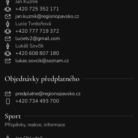
Jan Kuzník
+420 725 352 171
jan.kuznik@regionopavsko.cz
Lucie Tvrdoňová
+420 777 719 372
lucietv2@gmail.com
Lukáš Sovčík
+420 608 807 180
lukas.sovcik@seznam.cz
Objednávky předplatného
predplatne@regionopavsko.cz
+420 734 493 700
Sport
Příspěvky, reakce, informace