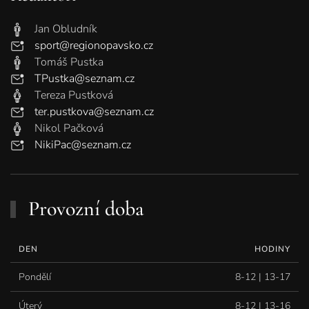
Jan Obludník
sport@regionopavsko.cz
Tomáš Pustka
TPustka@seznam.cz
Tereza Pustková
ter.pustkova@seznam.cz
Nikol Pačková
NikiPac@seznam.cz
Provozní doba
DEN
HODINY
Pondělí
8-12 | 13-17
Úterý
8-12 | 13-16