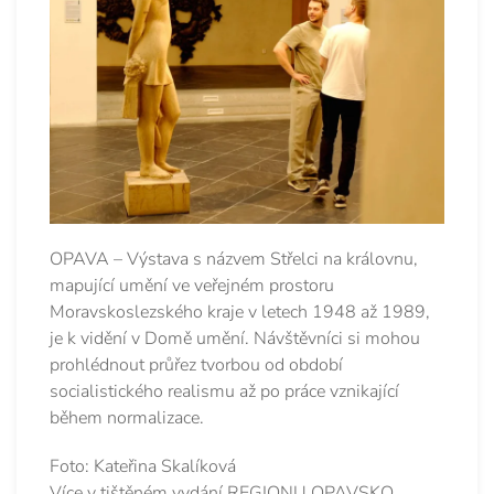
OPAVA – Výstava s názvem Střelci na královnu,
mapující umění ve veřejném prostoru
Moravskoslezského kraje v letech 1948 až 1989,
je k vidění v Domě umění. Návštěvníci si mohou
prohlédnout průřez tvorbou od období
socialistického realismu až po práce vznikající
během normalizace.
Foto: Kateřina Skalíková
Více v tištěném vydání REGIONU OPAVSKO