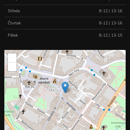
Středa
8-12 | 13-16
Čtvrtek
8-12 | 13-16
Pátek
8-12 | 13-15
+
−