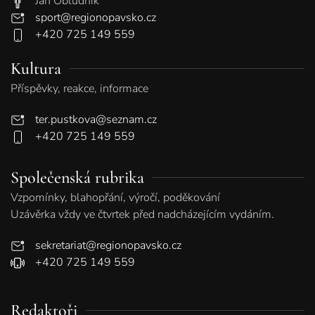
Jan Obludník
sport@regionopavsko.cz
+420 725 149 559
Kultura
Příspěvky, reakce, informace
ter.pustkova@seznam.cz
+420 725 149 559
Společenská rubrika
Vzpomínky, blahopřání, výročí, poděkování
Uzávěrka vždy ve čtvrtek před nadcházejícím vydáním.
sekretariat@regionopavsko.cz
+420 725 149 559
Redaktoři