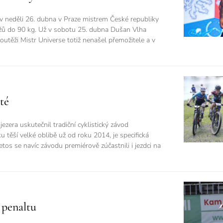
 neděli 26. dubna v Praze mistrem České republiky
mužů do 90 kg. Už v sobotu 25. dubna Dušan Vlha
 soutěži Mistr Universe totiž nenašel přemožitele a v
té
ezera uskutečnil tradiční cyklistický závod
ěší velké oblibě už od roku 2014, je specifická
tos se navíc závodu premiérově zúčastnili i jezdci na
 penaltu