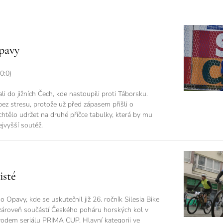
pavy
0:0)
i do jižních Čech, kde nastoupili proti Táborsku.
ez stresu, protože už před zápasem přišli o
htělo udržet na druhé příčce tabulky, která by mu
nejvyšší soutěž.
isté
o Opavy, kde se uskutečnil již 26. ročník Silesia Bike
 zároveň součástí Českého poháru horských kol v
vodem seriálu PRIMA CUP. Hlavní kategorii ve