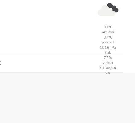
31°C
aktuální
37°C
pocitová
1016hPa
tlak
72%
vlhkost
3.13m/s
➤
vítr