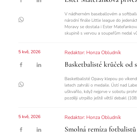
V nádherném baseballovém a softball
národní finále Little league do jedenác
Moravy se dostala i Ester Mateřankov
skupině s vervou a soupeřům nedal vů
5 kvě, 2026
Redaktor: Honza Obludník
Basketbalisté krůček od 
Basketbalisté Opavy klepou po víkendu
letech zahráli o medaile. Ústí nad La
uškvařilo, když nejprve v sobotu proh
později utrpělo ještě větší debakl (108
5 kvě, 2026
Redaktor: Honza Obludník
Smolná remíza fotbalist