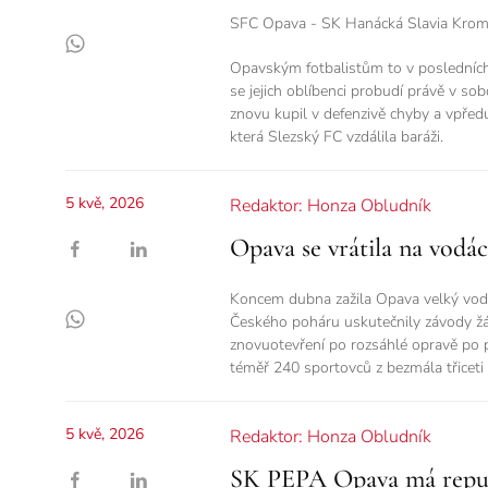
SFC Opava - SK Hanácká Slavia Kroměř
Opavským fotbalistům to v posledních 
se jejich oblíbenci probudí právě v s
znovu kupil v defenzivě chyby a vpředu
která Slezský FC vzdálila baráži.
5 kvě, 2026
Redaktor: Honza Obludník
Opava se vrátila na vod
Koncem dubna zažila Opava velký vodá
Českého poháru uskutečnily závody žák
znovuotevření po rozsáhlé opravě po 
téměř 240 sportovců z bezmála třiceti 
5 kvě, 2026
Redaktor: Honza Obludník
SK PEPA Opava má republ