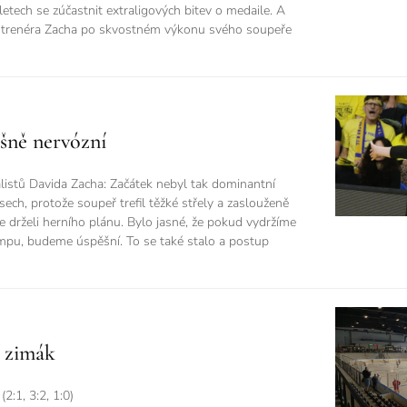
etech se zúčastnit extraligových bitev o medaile. A
ci trenéra Zacha po skvostném výkonu svého soupeře
ašně nervózní
istů Davida Zacha: Začátek nebyl tak dominantní
ch, protože soupeř trefil těžké střely a zaslouženě
se drželi herního plánu. Bylo jasné, že pokud vydržíme
empu, budeme úspěšní. To se také stalo a postup
ý zimák
2:1, 3:2, 1:0)