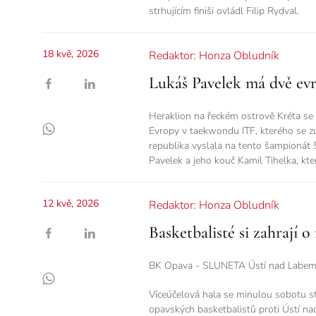
strhujícím finiši ovládl Filip Rydval.
18 kvě, 2026
Redaktor: Honza Obludník
Lukáš Pavelek má dvě ev
Heraklion na řeckém ostrově Kréta se 
Evropy v taekwondu ITF, kterého se z
republika vyslala na tento šampionát 
Pavelek a jeho kouč Kamil Tihelka, kte
12 kvě, 2026
Redaktor: Honza Obludník
Basketbalisté si zahrají o
BK Opava - SLUNETA Ústí nad Labem 1
Víceúčelová hala se minulou sobotu st
opavských basketbalistů proti Ústí n