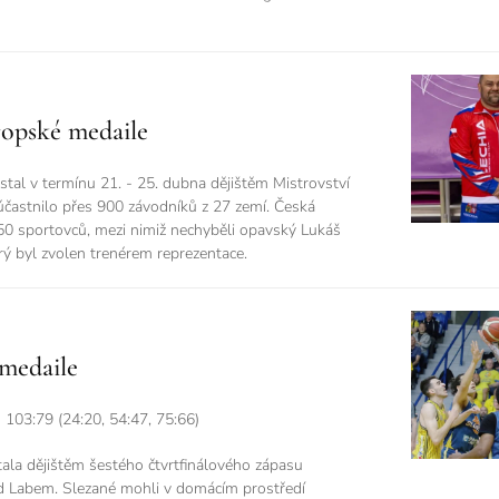
ropské medaile
stal v termínu 21. - 25. dubna dějištěm Mistrovství
účastnilo přes 900 závodníků z 27 zemí. Česká
50 sportovců, mezi nimiž nechyběli opavský Lukáš
rý byl zvolen trenérem reprezentace.
 medaile
03:79 (24:20, 54:47, 75:66)
ala dějištěm šestého čtvrtfinálového zápasu
ad Labem. Slezané mohli v domácím prostředí