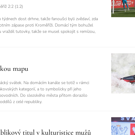
íž 2:2 (1:2)
týdnech dost drhne, takže fanoušci byli zvědaví, zda
obotním zápase proti Kroměříži. Domácí tým bohužel
 vraždil tutovky, takže se musel spokojit s remízou,
áckou mapu
cký svátek. Na domácím kanále se totiž v rámci
ovských kategorií, a to symbolicky při jeho
povodních. Do slezského města přitom dorazilo
oddílů z celé republiky.
ikový titul v kulturistice mužů