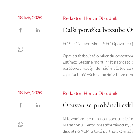
18 kvě, 2026
Redaktor: Honza Obludník
Další porážka bezzubé O
FC SILON Táborsko – SFC Opava 1:0 (
Opavští fotbalisté o víkendu odcestoval
Zatímco Slezané mohli hrát naprosto b
barážovou naději, domácí mužstvo se c
zajistila lepší výchozí pozici v bitvě o 
18 kvě, 2026
Redaktor: Honza Obludník
Opavou se proháněli cykl
Milovníci kol se minulou sobotu sjeli d
Marathonu. Tento prestižní závod byl
disciplíně XCM a také partnerským zá