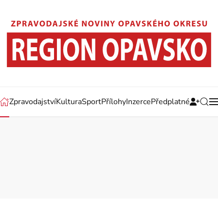
Zpravodajství
Kultura
Sport
Přílohy
Inzerce
Předplatné