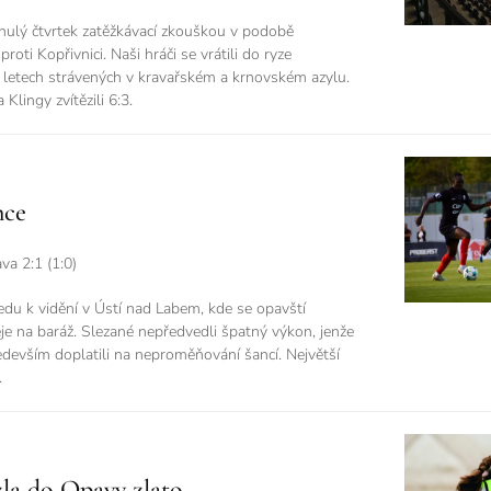
nulý čtvrtek zatěžkávací zkouškou v podobě
oti Kopřivnici. Naši hráči se vrátili do ryze
 letech strávených v kravařském a krnovském azylu.
lingy zvítězili 6:3.
nce
a 2:1 (1:0)
ředu k vidění v Ústí nad Labem, kde se opavští
aděje na baráž. Slezané nepředvedli špatný výkon, jenže
edevším doplatili na neproměňování šancí. Největší
.
la do Opavy zlato