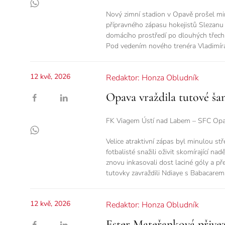
Nový zimní stadion v Opavě prošel mi
přípravného zápasu hokejistů Slezanu pr
domácího prostředí po dlouhých třech
Pod vedením nového trenéra Vladimíra K
12 kvě, 2026
Redaktor: Honza Obludník
Opava vraždila tutové ša
FK Viagem Ústí nad Labem – SFC Opav
Velice atraktivní zápas byl minulou st
fotbalisté snažili oživit skomírající n
znovu inkasovali dost laciné góly a př
tutovky zavraždili Ndiaye s Babacarem
12 kvě, 2026
Redaktor: Honza Obludník
Ester Mateřanková přivez