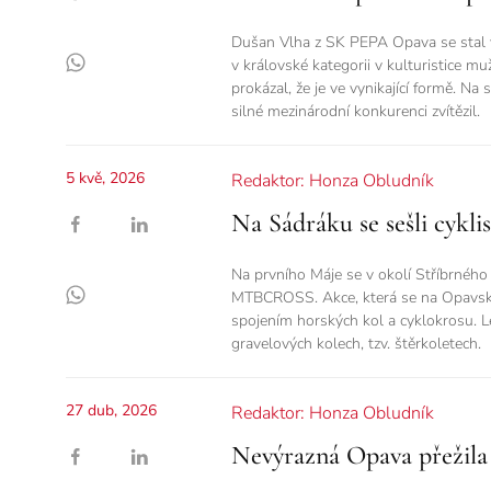
Dušan Vlha z SK PEPA Opava se stal v
v královské kategorii v kulturistice 
prokázal, že je ve vynikající formě. Na
silné mezinárodní konkurenci zvítězil.
5 kvě, 2026
Redaktor: Honza Obludník
Na Sádráku se sešli cyklis
Na prvního Máje se v okolí Stříbrného j
MTBCROSS. Akce, která se na Opavsku t
spojením horských kol a cyklokrosu. Le
gravelových kolech, tzv. štěrkoletech.
27 dub, 2026
Redaktor: Honza Obludník
Nevýrazná Opava přežila