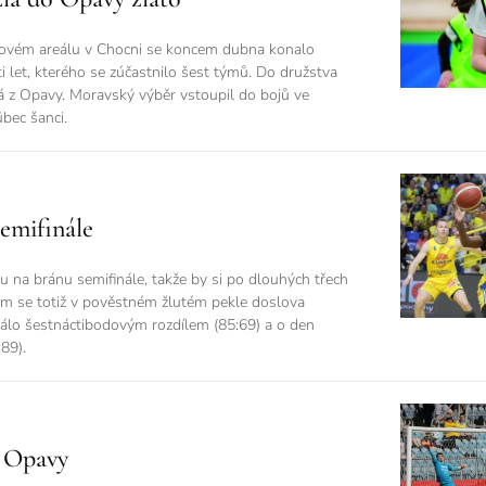
ovém areálu v Chocni se koncem dubna konalo
ti let, kterého se zúčastnilo šest týmů. Do družstva
á z Opavy. Moravský výběr vstoupil do bojů ve
bec šanci.
semifinále
 na bránu semifinále, takže by si po dlouhých třech
bem se totiž v pověstném žlutém pekle doslova
rálo šestnáctibodovým rozdílem (85:69) a o den
:89).
ů Opavy