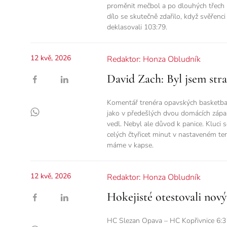
proměnit mečbol a po dlouhých třech l
dílo se skutečně zdařilo, když svěřen
deklasovali 103:79.
12 kvě, 2026
Redaktor: Honza Obludník
David Zach: Byl jsem str
Komentář trenéra opavských basketbal
jako v předešlých dvou domácích zápase
vedl. Nebyl ale důvod k panice. Kluci 
celých čtyřicet minut v nastaveném t
máme v kapse.
12 kvě, 2026
Redaktor: Honza Obludník
Hokejisté otestovali nov
HC Slezan Opava – HC Kopřivnice 6:3 (