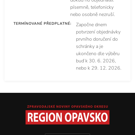
písemně, telefonicky
nebo osobně nezruší.
TERMÍNOVANÉ PŘEDPLATNÉ:
Započne dnem
potvrzení objednávky
prvního doručení do
schránky a je
ukončeno dle výběru
buď k 30. 6. 2026,
nebo k 29. 12. 2026.