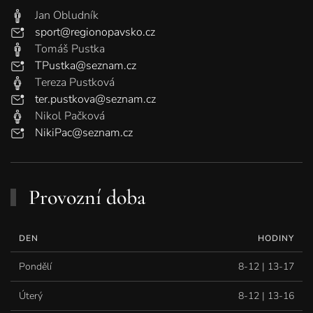
Jan Obludník
sport@regionopavsko.cz
Tomáš Pustka
TPustka@seznam.cz
Tereza Pustková
ter.pustkova@seznam.cz
Nikol Pačková
NikiPac@seznam.cz
Provozní doba
DEN
HODINY
Pondělí
8-12 | 13-17
Úterý
8-12 | 13-16