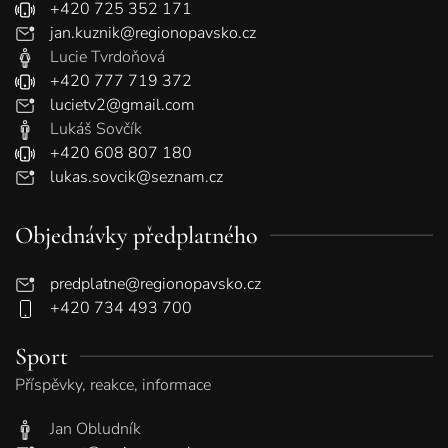
+420 725 352 171
jan.kuznik@regionopavsko.cz
Lucie Tvrdoňová
+420 777 719 372
lucietv2@gmail.com
Lukáš Sovčík
+420 608 807 180
lukas.sovcik@seznam.cz
Objednávky předplatného
predplatne@regionopavsko.cz
+420 734 493 700
Sport
Příspěvky, reakce, informace
Jan Obludník