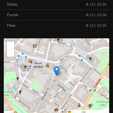
Středa
8-12 | 13-16
Čtvrtek
8-12 | 13-16
Pátek
8-12 | 13-15
+
−
Leaflet
|
©
OpenStreetMap