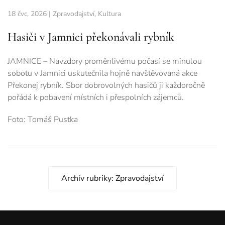
18 čvc, 2026
|
Zpravodajství
,
Kultura
Hasiči v Jamnici překonávali rybník
JAMNICE – Navzdory proměnlivému počasí se minulou
sobotu v Jamnici uskutečnila hojně navštěvovaná akce
Překonej rybník. Sbor dobrovolných hasičů ji každoročně
pořádá k pobavení místních i přespolních zájemců.
Foto: Tomáš Pustka
Archív rubriky: Zpravodajství