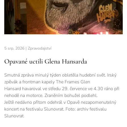
5 srp, 2026
|
Zpravodajství
Opavané uctili Glena Hansarda
Smutná zpráva minulý týden obletěla hudební svět. Irský
zpěvák a frontman kapely The Frames Glen
Hansard havaroval ve středu 29. července ve 4.30 ráno při
nehodě na motorce. Zraněním bohužel podlehl.
Ještě nedávno přitom odehrál v Opavě nezapomenutelný
koncert na festivalu Slunovrat. Foto: archiv festivalu
Slunovrat