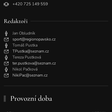
+420 725 149 559
Redaktoři
Jan Obludník
sport@regionopavsko.cz
Tomáš Pustka
TPustka@seznam.cz
Tereza Pustková
ter.pustkova@seznam.cz
Nikol Pačková
NikiPac@seznam.cz
Provozní doba