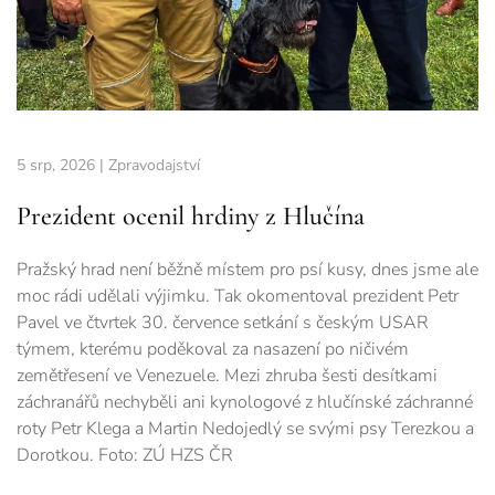
5 srp, 2026
|
Zpravodajství
Prezident ocenil hrdiny z Hlučína
Pražský hrad není běžně místem pro psí kusy, dnes jsme ale
moc rádi udělali výjimku. Tak okomentoval prezident Petr
Pavel ve čtvrtek 30. července setkání s českým USAR
týmem, kterému poděkoval za nasazení po ničivém
zemětřesení ve Venezuele. Mezi zhruba šesti desítkami
záchranářů nechyběli ani kynologové z hlučínské záchranné
roty Petr Klega a Martin Nedojedlý se svými psy Terezkou a
Dorotkou. Foto: ZÚ HZS ČR