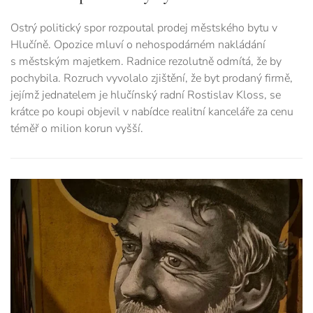
Ostrý politický spor rozpoutal prodej městského bytu v
Hlučíně. Opozice mluví o nehospodárném nakládání
s městským majetkem. Radnice rezolutně odmítá, že by
pochybila. Rozruch vyvolalo zjištění, že byt prodaný firmě,
jejímž jednatelem je hlučínský radní Rostislav Kloss, se
krátce po koupi objevil v nabídce realitní kanceláře za cenu
téměř o milion korun vyšší.