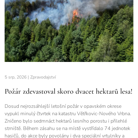
5 srp, 2026
|
Zpravodajství
Požár zdevastoval skoro dvacet hektarů lesa!
Dosud nejrozsáhlejší letošní požár v opavském okrese
vypukl minulý čtvrtek na katastru Větřkovic-Nového Vrbna.
Zničeno bylo sedmnáct hektarů lesního porostu i přilehlé
strniště. Během zásahu se na místě vystřídalo 74 jednotek
hasičů, do akce byly povolány i dva speciální vrtulníky a