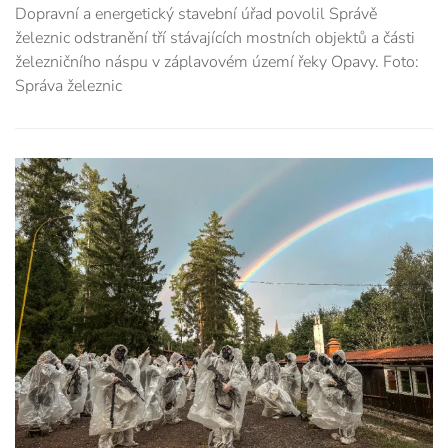
Dopravní a energetický stavební úřad povolil Správě
železnic odstranění tří stávajících mostních objektů a části
železničního náspu v záplavovém území řeky Opavy. Foto:
Správa železnic