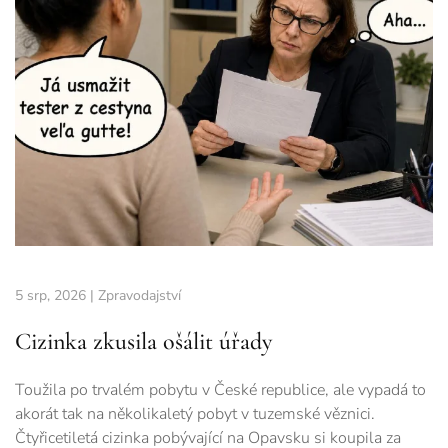
5 srp, 2026
|
Zpravodajství
Cizinka zkusila ošálit úřady
Toužila po trvalém pobytu v České republice, ale vypadá to
akorát tak na několikaletý pobyt v tuzemské věznici.
Čtyřicetiletá cizinka pobývající na Opavsku si koupila za