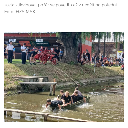
zcela zlikvidovat požár se povedlo až v neděli po poledni.
Foto: HZS MSK