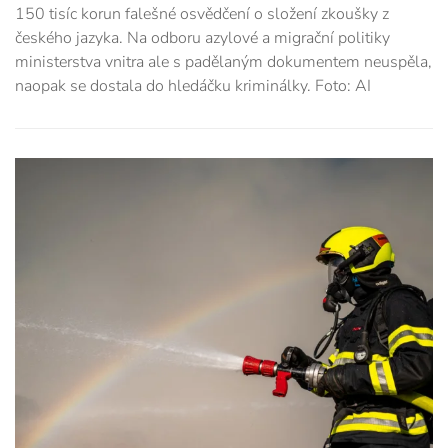
150 tisíc korun falešné osvědčení o složení zkoušky z
českého jazyka. Na odboru azylové a migrační politiky
ministerstva vnitra ale s padělaným dokumentem neuspěla,
naopak se dostala do hledáčku kriminálky. Foto: AI