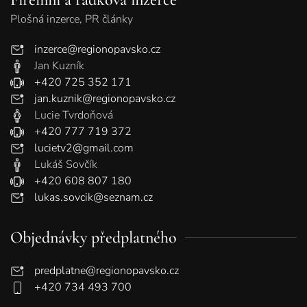
Plošná inzerce, PR články
inzerce@regionopavsko.cz
Jan Kuzník
+420 725 352 171
jan.kuznik@regionopavsko.cz
Lucie Tvrdoňová
+420 777 719 372
lucietv2@gmail.com
Lukáš Sovčík
+420 608 807 180
lukas.sovcik@seznam.cz
Objednávky předplatného
predplatne@regionopavsko.cz
+420 734 493 700