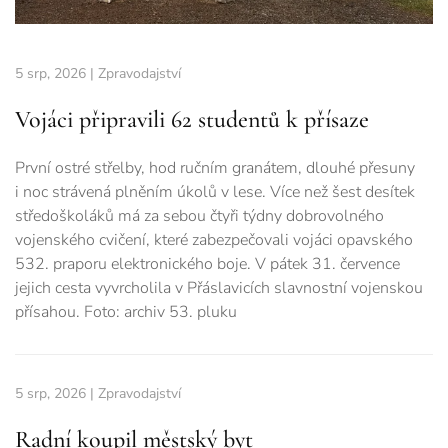
5 srp, 2026
|
Zpravodajství
Vojáci připravili 62 studentů k přísaze
První ostré střelby, hod ručním granátem, dlouhé přesuny
i noc strávená plněním úkolů v lese. Více než šest desítek
středoškoláků má za sebou čtyři týdny dobrovolného
vojenského cvičení, které zabezpečovali vojáci opavského
532. praporu elektronického boje. V pátek 31. července
jejich cesta vyvrcholila v Přáslavicích slavnostní vojenskou
přísahou. Foto: archiv 53. pluku
5 srp, 2026
|
Zpravodajství
Radní koupil městský byt