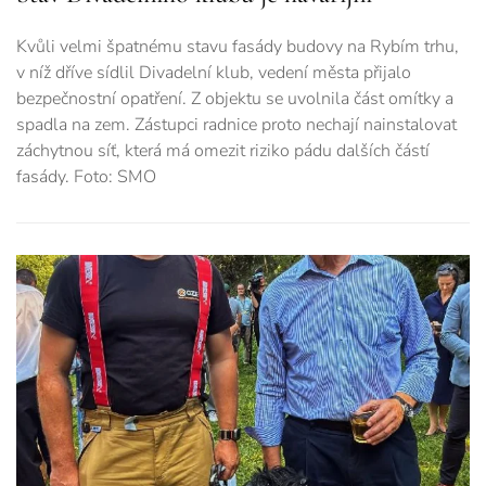
Kvůli velmi špatnému stavu fasády budovy na Rybím trhu,
v níž dříve sídlil Divadelní klub, vedení města přijalo
bezpečnostní opatření. Z objektu se uvolnila část omítky a
spadla na zem. Zástupci radnice proto nechají nainstalovat
záchytnou síť, která má omezit riziko pádu dalších částí
fasády. Foto: SMO