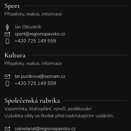
Sport
Příspěvky, reakce, informace
Jan Obludník
sport@regionopavsko.cz
+420 725 149 559
Kultura
Příspěvky, reakce, informace
ter.pustkova@seznam.cz
+420 725 149 559
Společenská rubrika
Vzpomínky, blahopřání, výročí, poděkování
Uzávěrka vždy ve čtvrtek před nadcházejícím vydáním.
sekretariat@regionopavsko.cz