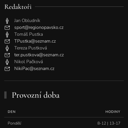
Redaktoři
Jan Obludník
sport@regionopavsko.cz
Tomáš Pustka
TPustka@seznam.cz
Tereza Pustková
ter.pustkova@seznam.cz
Nikol Pačková
NikiPac@seznam.cz
Provozní doba
DEN
HODINY
Pondělí
8-12 | 13-17