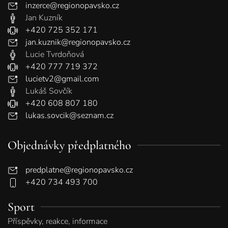
inzerce@regionopavsko.cz
Jan Kuzník
+420 725 352 171
jan.kuznik@regionopavsko.cz
Lucie Tvrdoňová
+420 777 719 372
lucietv2@gmail.com
Lukáš Sovčík
+420 608 807 180
lukas.sovcik@seznam.cz
Objednávky předplatného
predplatne@regionopavsko.cz
+420 734 493 700
Sport
Příspěvky, reakce, informace