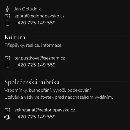
Jan Obludník
sport@regionopavsko.cz
+420 725 149 559
Kultura
Příspěvky, reakce, informace
ter.pustkova@seznam.cz
+420 725 149 559
Společenská rubrika
Vzpomínky, blahopřání, výročí, poděkování
Uzávěrka vždy ve čtvrtek před nadcházejícím vydáním.
sekretariat@regionopavsko.cz
+420 725 149 559