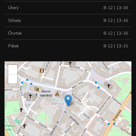
Úterý
8-12 | 13-16
Středa
8-12 | 13-16
Čtvrtek
8-12 | 13-16
Pátek
8-12 | 13-15
+
−