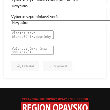
Vyberte vzpomínkový verš
Odeslat
Vymazat