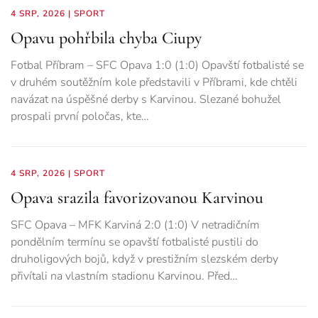
4 SRP, 2026
|
SPORT
Opavu pohřbila chyba Ciupy
Fotbal Příbram – SFC Opava 1:0 (1:0) Opavští fotbalisté se
v druhém soutěžním kole představili v Příbrami, kde chtěli
navázat na úspěšné derby s Karvinou. Slezané bohužel
prospali první poločas, kte…
4 SRP, 2026
|
SPORT
Opava srazila favorizovanou Karvinou
SFC Opava – MFK Karviná 2:0 (1:0) V netradičním
pondělním termínu se opavští fotbalisté pustili do
druholigových bojů, když v prestižním slezském derby
přivítali na vlastním stadionu Karvinou. Před…