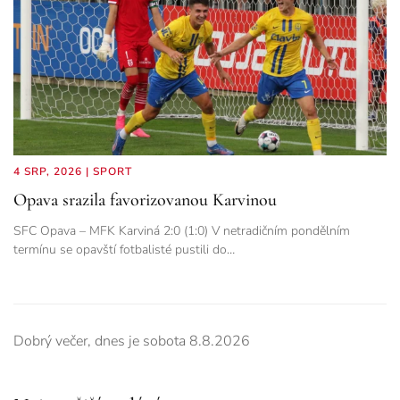
4 SRP, 2026
|
SPORT
Opava srazila favorizovanou Karvinou
SFC Opava – MFK Karviná 2:0 (1:0) V netradičním pondělním
termínu se opavští fotbalisté pustili do…
Dobrý večer,
dnes je
sobota 8.8.2026