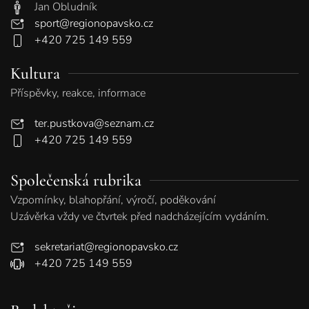
Jan Obludník
sport@regionopavsko.cz
+420 725 149 559
Kultura
Příspěvky, reakce, informace
ter.pustkova@seznam.cz
+420 725 149 559
Společenská rubrika
Vzpomínky, blahopřání, výročí, poděkování
Uzávěrka vždy ve čtvrtek před nadcházejícím vydáním.
sekretariat@regionopavsko.cz
+420 725 149 559