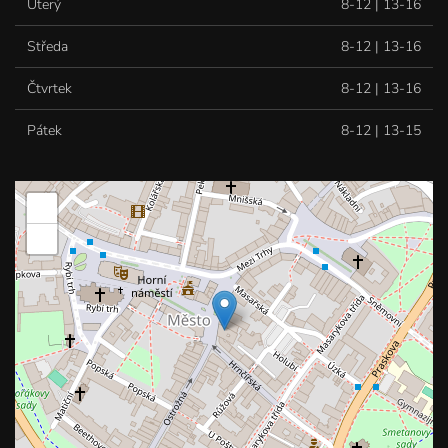
Úterý
8-12 | 13-16
Středa
8-12 | 13-16
Čtvrtek
8-12 | 13-16
Pátek
8-12 | 13-15
+
−