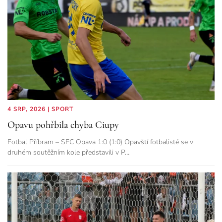
4 SRP, 2026
|
SPORT
Opavu pohřbila chyba Ciupy
Fotbal Příbram – SFC Opava 1:0 (1:0) Opavští fotbalisté se v
druhém soutěžním kole představili v P…