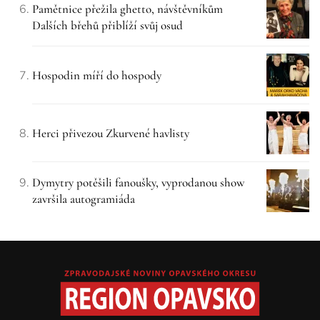
Pamětnice přežila ghetto, návštěvníkům
Dalších břehů přiblíží svůj osud
Hospodin míří do hospody
Herci přivezou Zkurvené havlisty
Dymytry potěšili fanoušky, vyprodanou show
završila autogramiáda