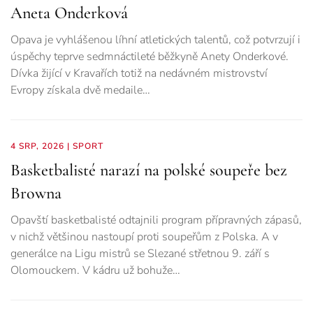
Aneta Onderková
Opava je vyhlášenou líhní atletických talentů, což potvrzují i
úspěchy teprve sedmnáctileté běžkyně Anety Onderkové.
Dívka žijící v Kravařích totiž na nedávném mistrovství
Evropy získala dvě medaile…
4 SRP, 2026
|
SPORT
Basketbalisté narazí na polské soupeře bez
Browna
Opavští basketbalisté odtajnili program přípravných zápasů,
v nichž většinou nastoupí proti soupeřům z Polska. A v
generálce na Ligu mistrů se Slezané střetnou 9. září s
Olomouckem. V kádru už bohuže…