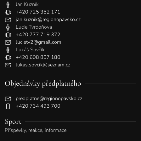
Jan Kuzník
+420 725 352 171
jan.kuznik@regionopavsko.cz
Lucie Tvrdoňová
+420 777 719 372
lucietv2@gmail.com
Lukáš Sovčík
+420 608 807 180
lukas.sovcik@seznam.cz
Objednávky předplatného
predplatne@regionopavsko.cz
+420 734 493 700
Sport
Příspěvky, reakce, informace