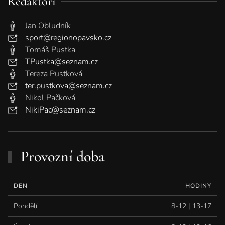
Redaktoři
Jan Obludník
sport@regionopavsko.cz
Tomáš Pustka
TPustka@seznam.cz
Tereza Pustková
ter.pustkova@seznam.cz
Nikol Pačková
NikiPac@seznam.cz
Provozní doba
DEN
HODINY
Pondělí
8-12 | 13-17