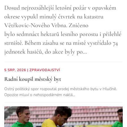
Dosud nejrozsáhlejší letošní požár v opavském
okrese vypukl minulý čtvrtek na katastru
Větřkovic-Nového Vrbna. Zničeno
bylo sedmnáct hektarů lesního porostu i přilehlé
strniště. Během zásahu se na místě vystřídalo 74
jednotek hasičů, do akce byly po…
5 SRP, 2026
|
ZPRAVODAJSTVÍ
Radní koupil městský byt
Ostrý politický spor rozpoutal prodej městského bytu v Hlučíně.
Opozice mluví o nehospodárném naklá…