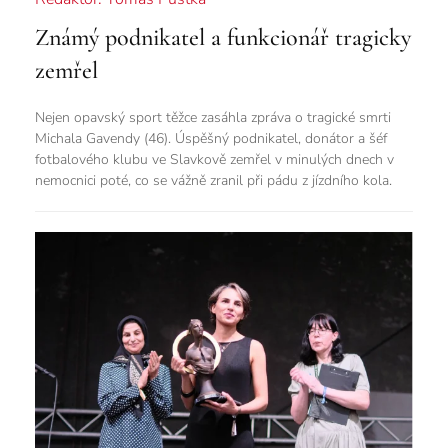
Známý podnikatel a funkcionář tragicky
zemřel
Nejen opavský sport těžce zasáhla zpráva o tragické smrti
Michala Gavendy (46). Úspěšný podnikatel, donátor a šéf
fotbalového klubu ve Slavkově zemřel v minulých dnech v
nemocnici poté, co se vážně zranil při pádu z jízdního kola.