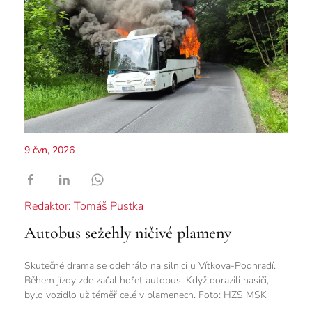
9 čvn, 2026
Redaktor: Tomáš Pustka
Autobus sežehly ničivé plameny
Skutečné drama se odehrálo na silnici u Vítkova-Podhradí.
Během jízdy zde začal hořet autobus. Když dorazili hasiči,
bylo vozidlo už téměř celé v plamenech. Foto: HZS MSK