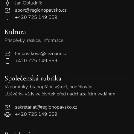
Jan Obludník
sport@regionopavsko.cz
+420 725 149 559
Kultura
Příspěvky, reakce, informace
ter.pustkova@seznam.cz
+420 725 149 559
Společenská rubrika
Vzpomínky, blahopřání, výročí, poděkování
Uzávěrka vždy ve čtvrtek před nadcházejícím vydáním.
sekretariat@regionopavsko.cz
+420 725 149 559