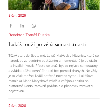
9 čvn, 2026
Redaktor: Tomáš Pustka
Lukáš touží po větší samostatnosti
Těžký start do života měl Lukáš Matýsek z Hlavnice, který se
narodil se zdravotním postižením a momentálně je odkázán
na invalidní vozík. Přesto se snaží být co nejvíce samostatný
a zvládat běžné denní činnosti bez pomoci druhých. Ne vždy
je to však možné. Kvůli potřebě nového výtahu Lukášova
maminka Marie Matýsková založila veřejnou sbírku na
platformě Donio, zároveň požádala o příspěvek zdravotní
pojišťovnu.
9 čvn, 2026