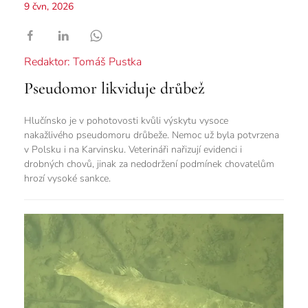
9 čvn, 2026
Redaktor: Tomáš Pustka
Pseudomor likviduje drůbež
Hlučínsko je v pohotovosti kvůli výskytu vysoce
nakažlivého pseudomoru drůbeže. Nemoc už byla potvrzena
v Polsku i na Karvinsku. Veterináři nařizují evidenci i
drobných chovů, jinak za nedodržení podmínek chovatelům
hrozí vysoké sankce.