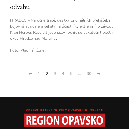
odvahu
HRADEC – Náročné tratě, desítky originálních překážek i
bojovná atmosféra čekaly na účastníky extrémního závodu
Kilpi Heroes Race. Již jedenáctý ročník se uskutečnil opět v
okolí Hradce nad Moravicí.
Foto: Vladimír Žurek
1
2
3
4
5
…
30