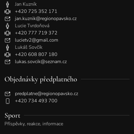
Jan Kuzník
+420 725 352 171
jan.kuznik@regionopavsko.cz
Lucie Tvrdoňová
+420 777 719 372
lucietv2@gmail.com
Lukáš Sovčík
+420 608 807 180
lukas.sovcik@seznam.cz
Objednávky předplatného
predplatne@regionopavsko.cz
+420 734 493 700
Sport
Příspěvky, reakce, informace