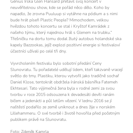
Génius Irska Glen Hansard přetavil svůj koncert v
neuvěřitelnou show, kde se pořád něco dělo. Koho by
napadlo, že zrovna Puuluup si vytáhne na pódium a s nimi
bude hrát píseň Plastic People? Mimochodem, velkou
hvězdou tohoto koncertu se stal i Kryštof Kamrádek z
našeho týmu, který najednou hrál s Glenem na trubku.“
Třešničku na dortu tomu dodal žlutý autobus holandské ska
kapely Bazzookas, jejíž explozi pozitivní energie si festivaloví
účastníci užívali po celé tři dny.
Vyvrcholením festivalu bylo sobotní předání Ceny
Slunovratu. Tu pořadatelé udělují lidem, kteří takzvaně vracejí
světlo do tmy. Plastiku, kterou vytvořil jako tradičně sochař
Daniel Klose, tentokrát obdržela íránská básnířka Fatemeh
Ekhtesari. Tato výjimečná žena byla v rodné zemi za svou
tvorbu v roce 2015 odsouzena k devadesáti devíti ranám
bičem a jedenácti a půl letům vězení. V lednu 2016 se jí
naštěstí podařilo ze země uniknout a dnes žije v norském
Lillehammeru. O své tvorbě i životě hovořila před početným
publikem právě na Slunovratu.
Foto: Zdeněk Kamrla