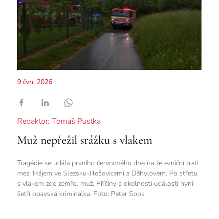
9 čvn, 2026
Redaktor: Tomáš Pustka
Muž nepřežil srážku s vlakem
Tragédie se udála prvního červnového dne na železniční trati
mezi Hájem ve Slezsku-Jilešovicemi a Děhylovem. Po střetu
s vlakem zde zemřel muž. Příčiny a okolnosti události nyní
šetří opavská kriminálka. Foto: Peter Soos