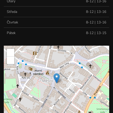
Úterý
8-12 | 13-16
Středa
8-12 | 13-16
Čtvrtek
8-12 | 13-16
Pátek
8-12 | 13-15
+
−