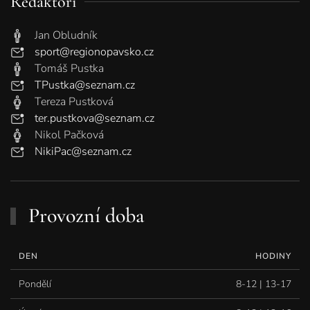
Redaktoři
Jan Obludník
sport@regionopavsko.cz
Tomáš Pustka
TPustka@seznam.cz
Tereza Pustková
ter.pustkova@seznam.cz
Nikol Pačková
NikiPac@seznam.cz
Provozní doba
DEN
HODINY
Pondělí
8-12 | 13-17