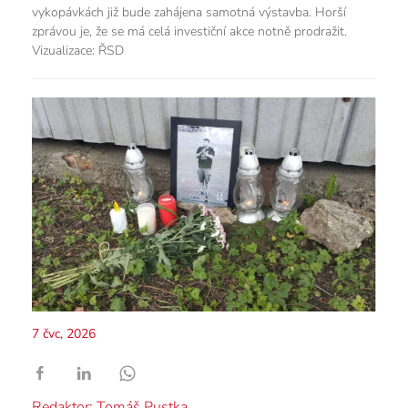
vykopávkách již bude zahájena samotná výstavba. Horší
zprávou je, že se má celá investiční akce notně prodražit.
Vizualizace: ŘSD
7 čvc, 2026
Redaktor: Tomáš Pustka