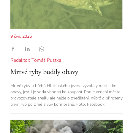
9 čvn, 2026
Redaktor: Tomáš Pustka
Mrtvé ryby budily obavy
Mrtvé ryby u břehů Hlučínského jezera vyvolaly mezi lidmi
obavy, jestli je voda vhodná ke koupání. Podle vedení města i
provozovatele areálu ale nejde o znečištění, nýbrž o přirozený
úhyn ryb po zimě a vliv kormoránů. Foto: Facebook