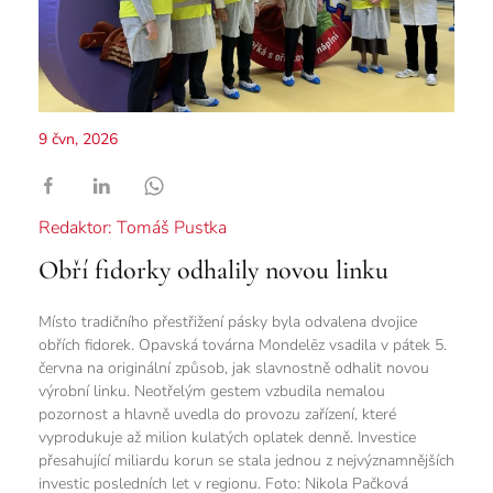
9 čvn, 2026
Redaktor: Tomáš Pustka
Obří fidorky odhalily novou linku
Místo tradičního přestřižení pásky byla odvalena dvojice
obřích fidorek. Opavská továrna Mondelēz vsadila v pátek 5.
června na originální způsob, jak slavnostně odhalit novou
výrobní linku. Neotřelým gestem vzbudila nemalou
pozornost a hlavně uvedla do provozu zařízení, které
vyprodukuje až milion kulatých oplatek denně. Investice
přesahující miliardu korun se stala jednou z nejvýznamnějších
investic posledních let v regionu. Foto: Nikola Pačková