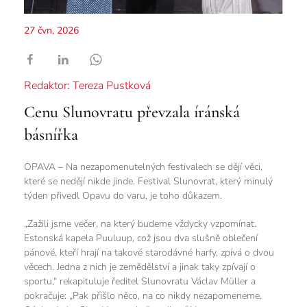
27 čvn, 2026
Redaktor: Tereza Pustková
Cenu Slunovratu převzala íránská
básnířka
OPAVA – Na nezapomenutelných festivalech se dějí věci,
které se nedějí nikde jinde. Festival Slunovrat, který minulý
týden přivedl Opavu do varu, je toho důkazem.
„Zažili jsme večer, na který budeme vždycky vzpomínat.
Estonská kapela Puuluup, což jsou dva slušně oblečení
pánové, kteří hrají na takové starodávné harfy, zpívá o dvou
věcech. Jedna z nich je zemědělství a jinak taky zpívají o
sportu,“ rekapituluje ředitel Slunovratu Václav Müller a
pokračuje: „Pak přišlo něco, na co nikdy nezapomeneme.