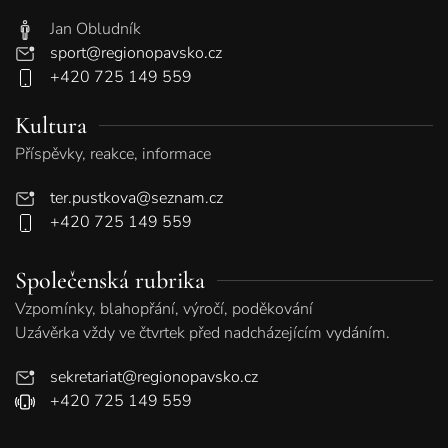
Jan Obludník
sport@regionopavsko.cz
+420 725 149 559
Kultura
Příspěvky, reakce, informace
ter.pustkova@seznam.cz
+420 725 149 559
Společenská rubrika
Vzpomínky, blahopřání, výročí, poděkování
Uzávěrka vždy ve čtvrtek před nadcházejícím vydáním.
sekretariat@regionopavsko.cz
+420 725 149 559