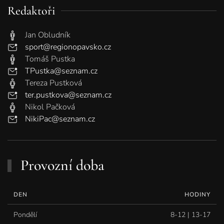
Redaktoři
Jan Obludník
sport@regionopavsko.cz
Tomáš Pustka
TPustka@seznam.cz
Tereza Pustková
ter.pustkova@seznam.cz
Nikol Pačková
NikiPac@seznam.cz
Provozní doba
DEN
HODINY
Pondělí
8-12 | 13-17