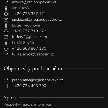
inzerce@regionopavsko.cz
Jan Kuzník
+420 725 352 171
jan.kuznik@regionopavsko.cz
Lucie Tvrdoňová
+420 777 719 372
lucietv2@gmail.com
Lukáš Sovčík
+420 608 807 180
lukas.sovcik@seznam.cz
Objednávky předplatného
predplatne@regionopavsko.cz
+420 734 493 700
Sport
Příspěvky, reakce, informace