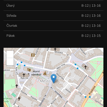
Úterý
8-12 | 13-16
Středa
8-12 | 13-16
Čtvrtek
8-12 | 13-16
Pátek
8-12 | 13-15
+
−