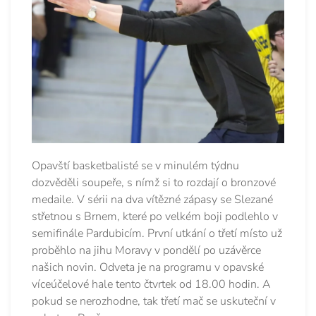
Opavští basketbalisté se v minulém týdnu
dozvěděli soupeře, s nímž si to rozdají o bronzové
medaile. V sérii na dva vítězné zápasy se Slezané
střetnou s Brnem, které po velkém boji podlehlo v
semifinále Pardubicím. První utkání o třetí místo už
proběhlo na jihu Moravy v pondělí po uzávěrce
našich novin. Odveta je na programu v opavské
víceúčelové hale tento čtvrtek od 18.00 hodin. A
pokud se nerozhodne, tak třetí mač se uskuteční v