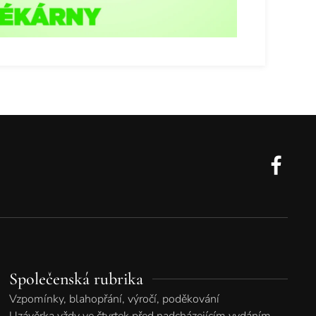
Společenská rubrika
Vzpomínky, blahopřání, výročí, poděkování
Uzávěrka vždy ve čtvrtek před nadcházejícím vydáním.