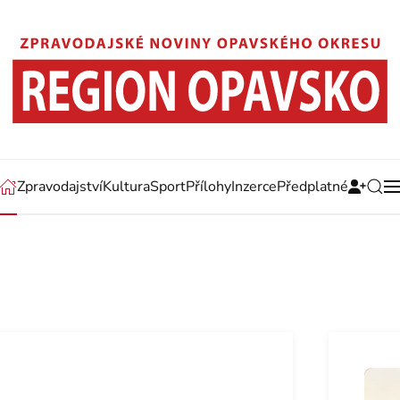
Zpravodajství
Kultura
Sport
Přílohy
Inzerce
Předplatné