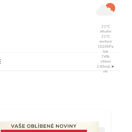
21°C
aktuální
21°C
pocitová
1020hPa
tlak
74%
vlhkost
2.95m/s
➤
vítr