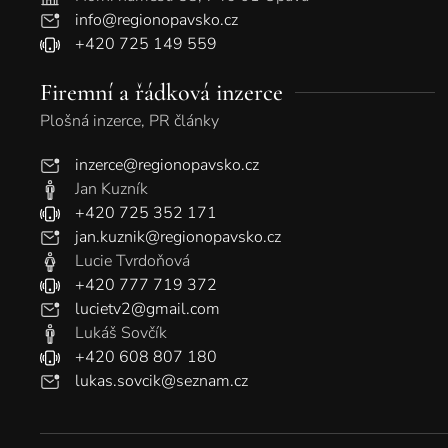
info@regionopavsko.cz
+420 725 149 559
Firemní a řádková inzerce
Plošná inzerce, PR články
inzerce@regionopavsko.cz
Jan Kuzník
+420 725 352 171
jan.kuznik@regionopavsko.cz
Lucie Tvrdoňová
+420 777 719 372
lucietv2@gmail.com
Lukáš Sovčík
+420 608 807 180
lukas.sovcik@seznam.cz