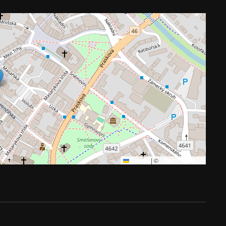
Leaflet
|
©
OpenStreetMap