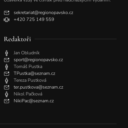
sekretariat@regionopavsko.cz
+420 725 149 559
Redaktoři
Jan Obludník
sport@regionopavsko.cz
Tomáš Pustka
TPustka@seznam.cz
Tereza Pustková
ter.pustkova@seznam.cz
Nikol Pačková
NikiPac@seznam.cz