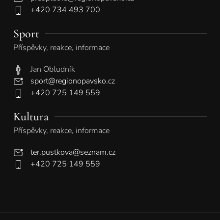
+420 734 493 700
Sport
Příspěvky, reakce, informace
Jan Obludník
sport@regionopavsko.cz
+420 725 149 559
Kultura
Příspěvky, reakce, informace
ter.pustkova@seznam.cz
+420 725 149 559