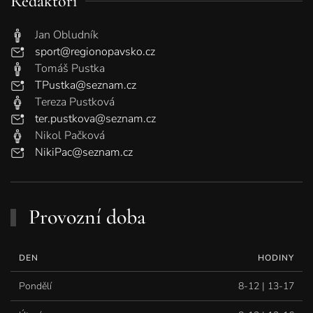
Redaktoři
Jan Obludník
sport@regionopavsko.cz
Tomáš Pustka
TPustka@seznam.cz
Tereza Pustková
ter.pustkova@seznam.cz
Nikol Pačková
NikiPac@seznam.cz
Provozní doba
DEN
HODINY
Pondělí
8-12 | 13-17