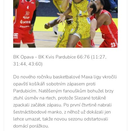
BK Opava – BK Kvis Pardubice 66:76 (11:27,
31:44, 43:60)
Do nového ročníku basketbalové Maxa ligy vkročili
opavští košíkáři sobotním zápasem proti
Pardubicím. Natěšeným fanouškům bohužel brzy
ztuhl úsměv na rtech, protože Slezané totálně
zpackali začátek zápasu. Po první čtvrtině nabrali
šestnáctibodové manko, z něhož už dokázali jen
lehce umazat, takže novou sezonu odstartovali
domácí porážkou.