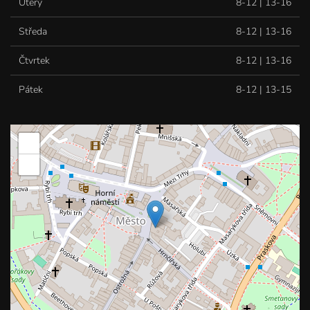
Úterý
8-12 | 13-16
Středa
8-12 | 13-16
Čtvrtek
8-12 | 13-16
Pátek
8-12 | 13-15
+
−