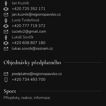
Jan Kuzník
+420 725 352 171
jan.kuznik@regionopavsko.cz
Lucie Tvrdoňová
+420 777 719 372
lucietv2@gmail.com
Lukáš Sovčík
+420 608 807 180
lukas.sovcik@seznam.cz
Objednávky předplatného
predplatne@regionopavsko.cz
+420 734 493 700
Sport
Příspěvky, reakce, informace