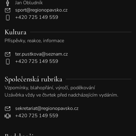
Jan Obludník
sport@regionopavsko.cz
+420 725 149 559
Kultura
Příspěvky, reakce, informace
ter.pustkova@seznam.cz
+420 725 149 559
Společenská rubrika
Vzpomínky, blahopřání, výročí, poděkování
Uzávěrka vždy ve čtvrtek před nadcházejícím vydáním.
sekretariat@regionopavsko.cz
+420 725 149 559