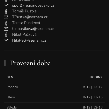
sport@regionopavsko.cz
Tomáš Pustka
TPustka@seznam.cz
Tereza Pustková
ter.pustkova@seznam.cz
Nikol Pačková
NikiPac@seznam.cz
Provozní doba
DEN
HODINY
Pondělí
8-12 | 13-17
Úterý
8-12 | 13-16
Středa
8-12 | 13-16