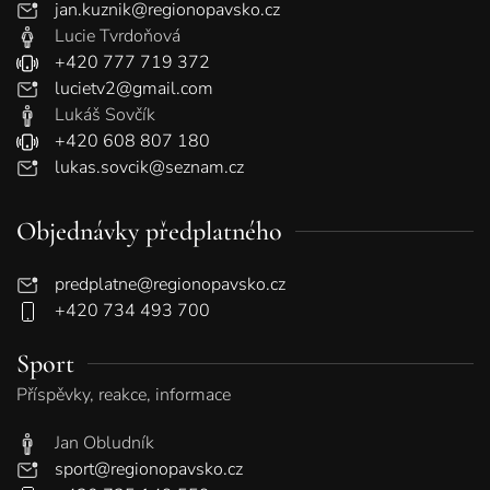
jan.kuznik@regionopavsko.cz
Lucie Tvrdoňová
+420 777 719 372
lucietv2@gmail.com
Lukáš Sovčík
+420 608 807 180
lukas.sovcik@seznam.cz
Objednávky předplatného
predplatne@regionopavsko.cz
+420 734 493 700
Sport
Příspěvky, reakce, informace
Jan Obludník
sport@regionopavsko.cz