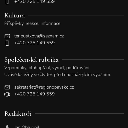
+420 725 149 559
Kultura
Příspěvky, reakce, informace
ter.pustkova@seznam.cz
+420 725 149 559
Společenská rubrika
Vzpomínky, blahopřání, výročí, poděkování
Uzávěrka vždy ve čtvrtek před nadcházejícím vydáním.
sekretariat@regionopavsko.cz
+420 725 149 559
Redaktoři
Jan Obludník