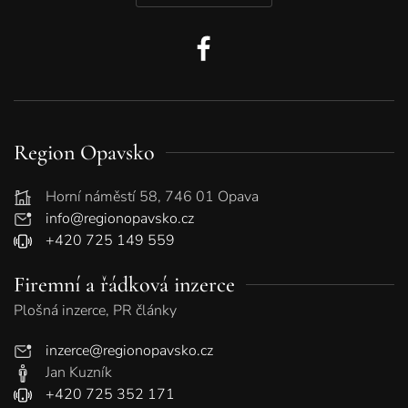
Region Opavsko
Horní náměstí 58, 746 01 Opava
info@regionopavsko.cz
+420 725 149 559
Firemní a řádková inzerce
Plošná inzerce, PR články
inzerce@regionopavsko.cz
Jan Kuzník
+420 725 352 171