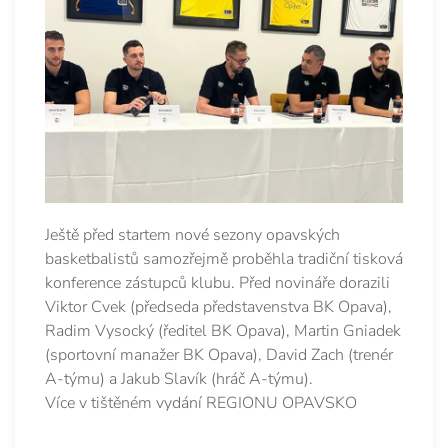
Ještě před startem nové sezony opavských
basketbalistů samozřejmě proběhla tradiční tisková
konference zástupců klubu. Před novináře dorazili
Viktor Cvek (předseda představenstva BK Opava),
Radim Vysocký (ředitel BK Opava), Martin Gniadek
(sportovní manažer BK Opava), David Zach (trenér
A-týmu) a Jakub Slavík (hráč A-týmu).
Více v tištěném vydání REGIONU OPAVSKO