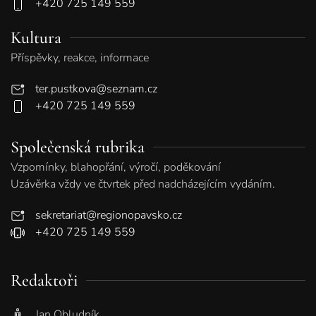
+420 725 149 559
Kultura
Příspěvky, reakce, informace
ter.pustkova@seznam.cz
+420 725 149 559
Společenská rubrika
Vzpomínky, blahopřání, výročí, poděkování
Uzávěrka vždy ve čtvrtek před nadcházejícím vydáním.
sekretariat@regionopavsko.cz
+420 725 149 559
Redaktoři
Jan Obludník