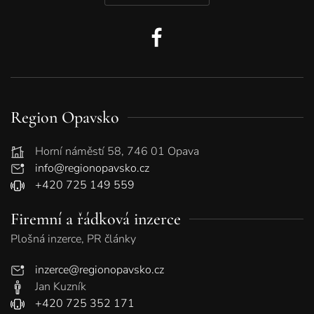
Region Opavsko
Horní náměstí 58, 746 01 Opava
info@regionopavsko.cz
+420 725 149 559
Firemní a řádková inzerce
Plošná inzerce, PR články
inzerce@regionopavsko.cz
Jan Kuzník
+420 725 352 171