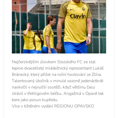
Nejčerstvějším úlovkem Slezského FC se stal
teprve dvacetiletý mládežnický reprezentant Lukáš
Bránecký, který přišel na roční hostování ze Zlína.
Talentovaný útočník v minulé sezoně jedenáctkrát
naskočil v nejvyšší soutěži, když většinu času
strávil v třetiligovém béčku. Angažmá v Opavě tak
bere jako posun kupředu.
Více v tištěném vydání REGIONU OPAVSKO