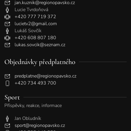
jan.kuznik@regionopavsko.cz
Lucie Tvrdoňová
+420 777 719 372
lucietv2@gmail.com
Lukáš Sovčík
+420 608 807 180
lukas.sovcik@seznam.cz
Objednávky předplatného
predplatne@regionopavsko.cz
+420 734 493 700
Sport
Příspěvky, reakce, informace
Jan Obludník
sport@regionopavsko.cz