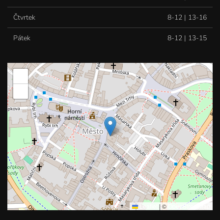
Čtvrtek
8-12 | 13-16
Pátek
8-12 | 13-15
+
−
Leaflet
|
©
OpenStreetMap