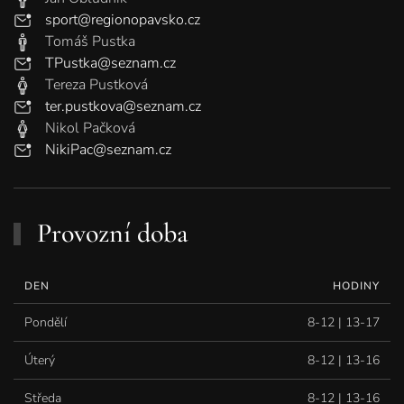
sport@regionopavsko.cz
Tomáš Pustka
TPustka@seznam.cz
Tereza Pustková
ter.pustkova@seznam.cz
Nikol Pačková
NikiPac@seznam.cz
Provozní doba
DEN
HODINY
Pondělí
8-12 | 13-17
Úterý
8-12 | 13-16
Středa
8-12 | 13-16