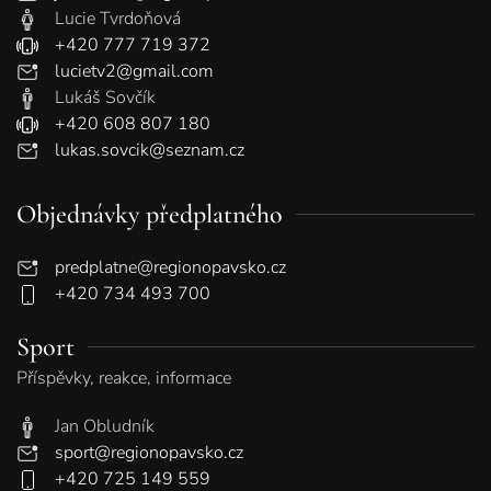
Lucie Tvrdoňová
+420 777 719 372
lucietv2@gmail.com
Lukáš Sovčík
+420 608 807 180
lukas.sovcik@seznam.cz
Objednávky předplatného
predplatne@regionopavsko.cz
+420 734 493 700
Sport
Příspěvky, reakce, informace
Jan Obludník
sport@regionopavsko.cz
+420 725 149 559