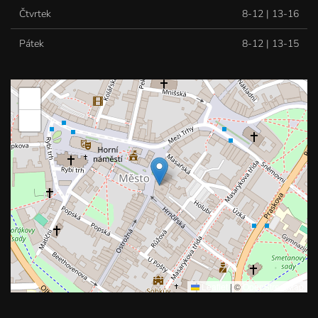
Čtvrtek
8-12 | 13-16
Pátek
8-12 | 13-15
+
−
Leaflet
|
©
OpenStreetMap