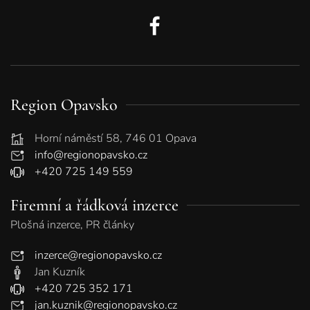
Region Opavsko
Horní náměstí 58, 746 01 Opava
info@regionopavsko.cz
+420 725 149 559
Firemní a řádková inzerce
Plošná inzerce, PR články
inzerce@regionopavsko.cz
Jan Kuzník
+420 725 352 171
jan.kuznik@regionopavsko.cz