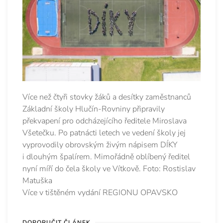
Více než čtyři stovky žáků a desítky zaměstnanců
Základní školy Hlučín-Rovniny připravily
překvapení pro odcházejícího ředitele Miroslava
Všetečku. Po patnácti letech ve vedení školy jej
vyprovodily obrovským živým nápisem DÍKY
i dlouhým špalírem. Mimořádně oblíbený ředitel
nyní míří do čela školy ve Vítkově. Foto: Rostislav
Matuška
Více v tištěném vydání REGIONU OPAVSKO
DOPORUČIT ČLÁNEK