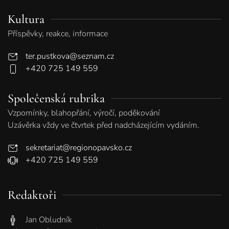
Kultura
Příspěvky, reakce, informace
ter.pustkova@seznam.cz
+420 725 149 559
Společenská rubrika
Vzpomínky, blahopřání, výročí, poděkování
Uzávěrka vždy ve čtvrtek před nadcházejícím vydáním.
sekretariat@regionopavsko.cz
+420 725 149 559
Redaktoři
Jan Obludník