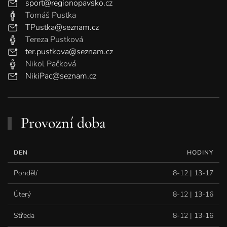
sport@regionopavsko.cz
Tomáš Pustka
TPustka@seznam.cz
Tereza Pustková
ter.pustkova@seznam.cz
Nikol Pačková
NikiPac@seznam.cz
Provozní doba
DEN
HODINY
Pondělí
8-12 | 13-17
Úterý
8-12 | 13-16
Středa
8-12 | 13-16