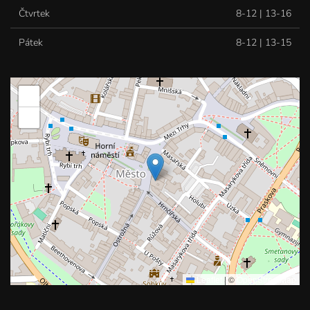
Čtvrtek
8-12 | 13-16
Pátek
8-12 | 13-15
+
−
Leaflet
|
©
OpenStreetMap