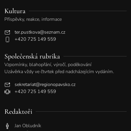
Kultura
Příspěvky, reakce, informace
ter.pustkova@seznam.cz
+420 725 149 559
Společenská rubrika
Vzpomínky, blahopřání, výročí, poděkování
Uzávěrka vždy ve čtvrtek před nadcházejícím vydáním.
sekretariat@regionopavsko.cz
+420 725 149 559
Redaktoři
Jan Obludník