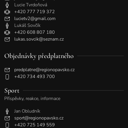
Lucie Tvrdoňová
+420 777 719 372
lucietv2@gmail.com
Lukáš Sovčík
+420 608 807 180
lukas.sovcik@seznam.cz
Objednávky předplatného
predplatne@regionopavsko.cz
+420 734 493 700
Sport
Příspěvky, reakce, informace
Jan Obludník
sport@regionopavsko.cz
+420 725 149 559