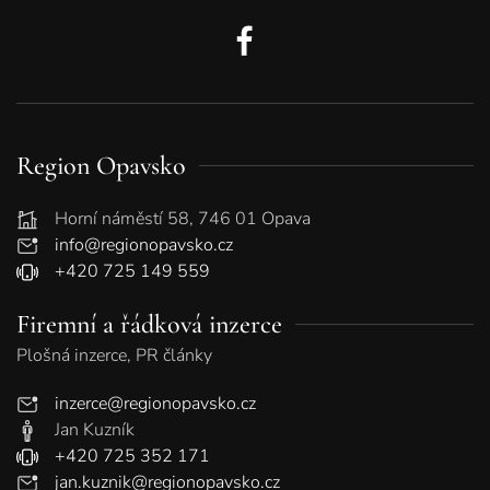
Region Opavsko
Horní náměstí 58, 746 01 Opava
info@regionopavsko.cz
+420 725 149 559
Firemní a řádková inzerce
Plošná inzerce, PR články
inzerce@regionopavsko.cz
Jan Kuzník
+420 725 352 171
jan.kuznik@regionopavsko.cz