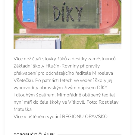
Více než čtyři stovky žáků a desítky zaměstnanců
Základní školy Hlučín-Rovniny připravily
překvapení pro odcházejícího ředitele Miroslava
Všetečku. Po patnácti letech ve vedení školy jej
vyprovodily obrovským živým nápisem DÍKY
i dlouhým špalírem. Mimořádně oblíbený ředitel
nyní míří do čela školy ve Vítkově. Foto: Rostislav
Matuška
Více v tištěném vydání REGIONU OPAVSKO
DOPORUČIT ČLÁNEK