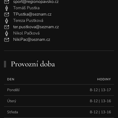
sport@regionopavsko.cz
Tomáš Pustka
TPustka@seznam.cz
Tereza Pustková
ter.pustkova@seznam.cz
Nikol Pačková
NikiPac@seznam.cz
Provozní doba
DEN
HODINY
Pondělí
8-12 | 13-17
Úterý
8-12 | 13-16
Středa
8-12 | 13-16