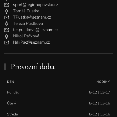
sport@regionopavsko.cz
Tomáš Pustka
TPustka@seznam.cz
Tereza Pustková
ter.pustkova@seznam.cz
Nikol Pačková
NikiPac@seznam.cz
Provozní doba
DEN
HODINY
Pondělí
8-12 | 13-17
Úterý
8-12 | 13-16
Středa
8-12 | 13-16