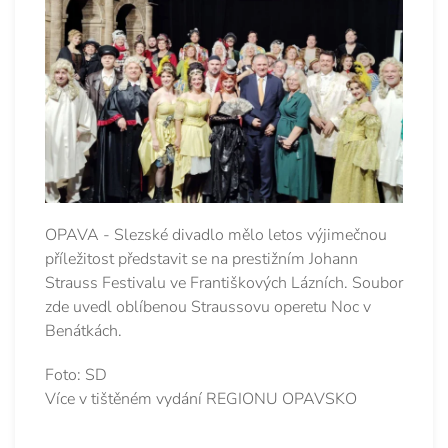
OPAVA - Slezské divadlo mělo letos výjimečnou
příležitost představit se na prestižním Johann
Strauss Festivalu ve Františkových Lázních. Soubor
zde uvedl oblíbenou Straussovu operetu Noc v
Benátkách.
Foto: SD
Více v tištěném vydání REGIONU OPAVSKO