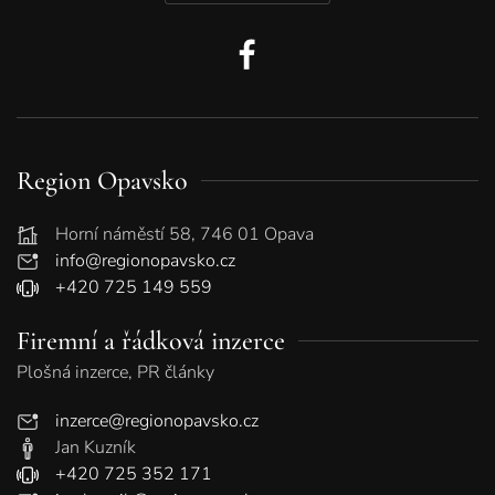
Region Opavsko
Horní náměstí 58, 746 01 Opava
info@regionopavsko.cz
+420 725 149 559
Firemní a řádková inzerce
Plošná inzerce, PR články
inzerce@regionopavsko.cz
Jan Kuzník
+420 725 352 171