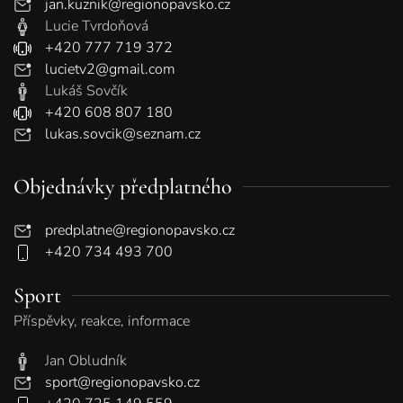
jan.kuznik@regionopavsko.cz
Lucie Tvrdoňová
+420 777 719 372
lucietv2@gmail.com
Lukáš Sovčík
+420 608 807 180
lukas.sovcik@seznam.cz
Objednávky předplatného
predplatne@regionopavsko.cz
+420 734 493 700
Sport
Příspěvky, reakce, informace
Jan Obludník
sport@regionopavsko.cz