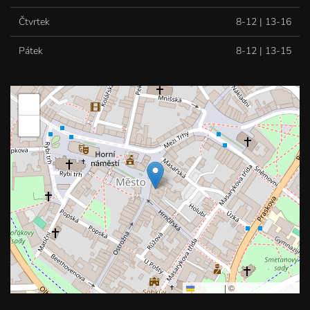
Čtvrtek
8-12 | 13-16
Pátek
8-12 | 13-15
+
−
Leaflet
|
©
OpenStreetMap