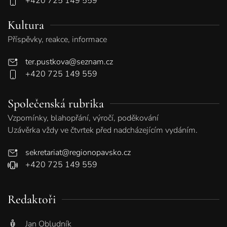
+420 725 149 559
Kultura
Příspěvky, reakce, informace
ter.pustkova@seznam.cz
+420 725 149 559
Společenská rubrika
Vzpomínky, blahopřání, výročí, poděkování
Uzávěrka vždy ve čtvrtek před nadcházejícím vydáním.
sekretariat@regionopavsko.cz
+420 725 149 559
Redaktoři
Jan Obludník