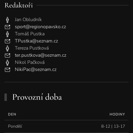
Redaktoři
Jan Obludník
sport@regionopavsko.cz
Tomáš Pustka
TPustka@seznam.cz
Tereza Pustková
ter.pustkova@seznam.cz
Nikol Pačková
NikiPac@seznam.cz
Provozní doba
DEN
HODINY
Pondělí
8-12 | 13-17