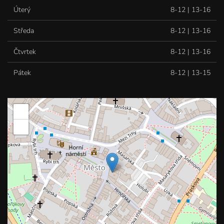
Úterý
8-12 | 13-16
Středa
8-12 | 13-16
Čtvrtek
8-12 | 13-16
Pátek
8-12 | 13-15
+
−