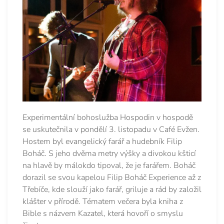
Experimentální bohoslužba Hospodin v hospodě
se uskutečnila v pondělí 3. listopadu v Café Evžen.
Hostem byl evangelický farář a hudebník Filip
Boháč. S jeho dvěma metry výšky a divokou kšticí
na hlavě by málokdo tipoval, že je farářem. Boháč
dorazil se svou kapelou Filip Boháč Experience až z
Třebíče, kde slouží jako farář, griluje a rád by založil
klášter v přírodě. Tématem večera byla kniha z
Bible s názvem Kazatel, která hovoří o smyslu