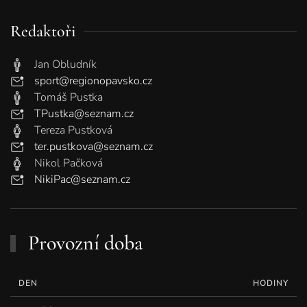
Redaktoři
Jan Obludník
sport@regionopavsko.cz
Tomáš Pustka
TPustka@seznam.cz
Tereza Pustková
ter.pustkova@seznam.cz
Nikol Pačková
NikiPac@seznam.cz
Provozní doba
DEN
HODINY