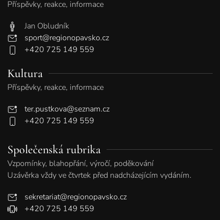
Příspěvky, reakce, informace
Jan Obludník
sport@regionopavsko.cz
+420 725 149 559
Kultura
Příspěvky, reakce, informace
ter.pustkova@seznam.cz
+420 725 149 559
Společenská rubrika
Vzpomínky, blahopřání, výročí, poděkování
Uzávěrka vždy ve čtvrtek před nadcházejícím vydáním.
sekretariat@regionopavsko.cz
+420 725 149 559