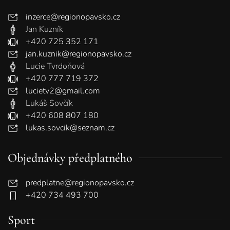
inzerce@regionopavsko.cz
Jan Kuzník
+420 725 352 171
jan.kuznik@regionopavsko.cz
Lucie Tvrdoňová
+420 777 719 372
lucietv2@gmail.com
Lukáš Sovčík
+420 608 807 180
lukas.sovcik@seznam.cz
Objednávky předplatného
predplatne@regionopavsko.cz
+420 734 493 700
Sport