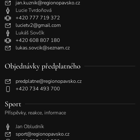
jan.kuznik@regionopavsko.cz
Lucie Tvrdoňová
+420 777 719 372
lucietv2@gmail.com
Lukáš Sovčík
+420 608 807 180
lukas.sovcik@seznam.cz
Objednávky předplatného
predplatne@regionopavsko.cz
+420 734 493 700
Sport
Příspěvky, reakce, informace
Jan Obludník
sport@regionopavsko.cz