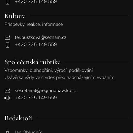
+420 725 149 559
Kultura
Příspěvky, reakce, informace
ter.pustkova@seznam.cz
+420 725 149 559
Společenská rubrika
Vzpomínky, blahopřání, výročí, poděkování
Uzávěrka vždy ve čtvrtek před nadcházejícím vydáním.
sekretariat@regionopavsko.cz
+420 725 149 559
Redaktoři
Jan Obludník