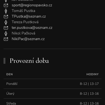
sport@regionopavsko.cz
Tomáš Pustka
TPustka@seznam.cz
Tereza Pustková
ter.pustkova@seznam.cz
Nikol Pačková
NikiPac@seznam.cz
Provozní doba
DEN
HODINY
Pondělí
8-12 | 13-17
Úterý
8-12 | 13-16
Středa
8-12 | 13-16