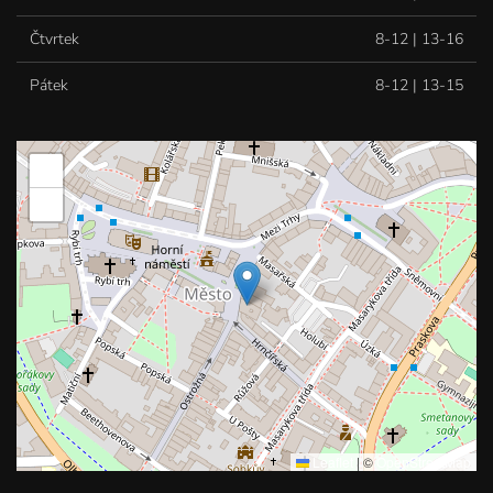
Čtvrtek
8-12 | 13-16
Pátek
8-12 | 13-15
+
−
Leaflet
|
©
OpenStreetMap