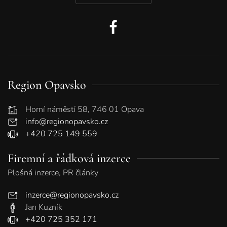
Region Opavsko
Horní náměstí 58, 746 01 Opava
info@regionopavsko.cz
+420 725 149 559
Firemní a řádková inzerce
Plošná inzerce, PR články
inzerce@regionopavsko.cz
Jan Kuzník
+420 725 352 171