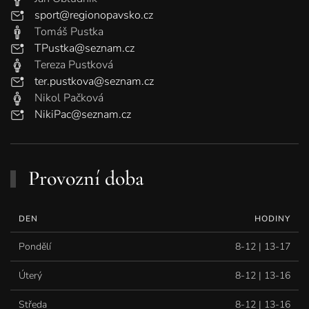
sport@regionopavsko.cz
Tomáš Pustka
TPustka@seznam.cz
Tereza Pustková
ter.pustkova@seznam.cz
Nikol Pačková
NikiPac@seznam.cz
Provozní doba
DEN
HODINY
Pondělí
8-12 | 13-17
Úterý
8-12 | 13-16
Středa
8-12 | 13-16