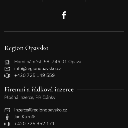
Region Opavsko
Horní náměstí 58, 746 01 Opava
info@regionopavsko.cz
+420 725 149 559
Firemní a řádková inzerce
Plošná inzerce, PR články
inzerce@regionopavsko.cz
Jan Kuzník
+420 725 352 171