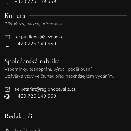
+420 725 149 559
Kultura
Příspěvky, reakce, informace
ter.pustkova@seznam.cz
+420 725 149 559
Společenská rubrika
Vzpomínky, blahopřání, výročí, poděkování
Uzávěrka vždy ve čtvrtek před nadcházejícím vydáním.
sekretariat@regionopavsko.cz
+420 725 149 559
Redaktoři
Jan Obludník