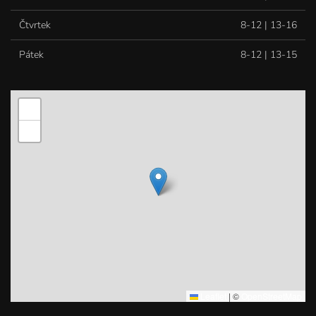
Čtvrtek
8-12 | 13-16
Pátek
8-12 | 13-15
+
−
Leaflet
|
©
OpenStreetMap