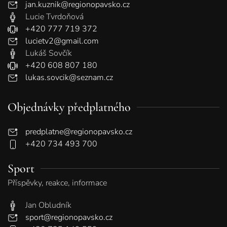
jan.kuznik@regionopavsko.cz
Lucie Tvrdoňová
+420 777 719 372
lucietv2@gmail.com
Lukáš Sovčík
+420 608 807 180
lukas.sovcik@seznam.cz
Objednávky předplatného
predplatne@regionopavsko.cz
+420 734 493 700
Sport
Příspěvky, reakce, informace
Jan Obludník
sport@regionopavsko.cz