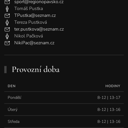
sport@regionopavsko.cz
Tomáš Pustka
TPustka@seznam.cz
Tereza Pustková
ter.pustkova@seznam.cz
Nikol Pačková
NikiPac@seznam.cz
Provozní doba
DEN
HODINY
Pondělí
8-12 | 13-17
Úterý
8-12 | 13-16
Středa
8-12 | 13-16