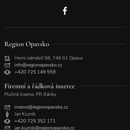
Region Opavsko
Horní náměstí 58, 746 01 Opava
info@regionopavsko.cz
+420 725 149 559
Firemní a řádková inzerce
Plošná inzerce, PR články
inzerce@regionopavsko.cz
Jan Kuzník
+420 725 352 171
jan.kuznik@regionopavsko.cz