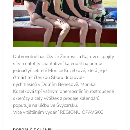
Dobrovolné hasičky ze Žimrovic a Kajlovce spojily
síly a nafotily charitativní kalendář na pomoc
jednačtyřicetileté Monice Kozelkové, která je již
čtrnáct let členkou Sboru dobrovol-
ných hasičů v Dolním Benešově. Monika
Kozelková trpí vážným onemocněním roztroušené
sklerózy a celý výtěžek z prodeje kalendářů
poputuje na léčbu ve Švýcarsku.
Více v tištěném vydání REGIONU OPAVSKO
DOPORUČIT ČLÁNEK