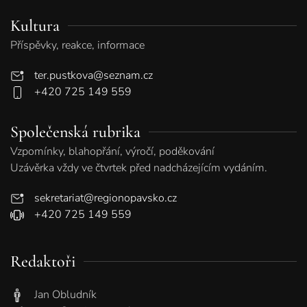
Kultura
Příspěvky, reakce, informace
ter.pustkova@seznam.cz
+420 725 149 559
Společenská rubrika
Vzpomínky, blahopřání, výročí, poděkování
Uzávěrka vždy ve čtvrtek před nadcházejícím vydáním.
sekretariat@regionopavsko.cz
+420 725 149 559
Redaktoři
Jan Obludník