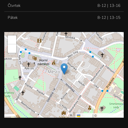
Čtvrtek
8-12 | 13-16
Pátek
8-12 | 13-15
+
−
Leaflet
|
©
OpenStreetMap