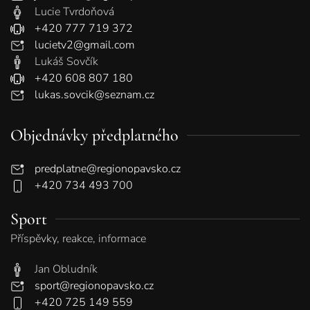
Lucie Tvrdoňová
+420 777 719 372
lucietv2@gmail.com
Lukáš Sovčík
+420 608 807 180
lukas.sovcik@seznam.cz
Objednávky předplatného
predplatne@regionopavsko.cz
+420 734 493 700
Sport
Příspěvky, reakce, informace
Jan Obludník
sport@regionopavsko.cz
+420 725 149 559