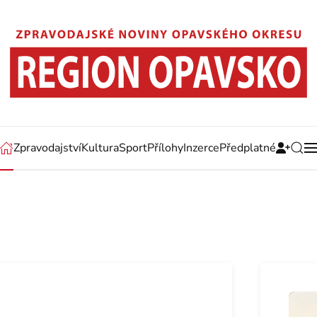
Zpravodajství
Kultura
Sport
Přílohy
Inzerce
Předplatné