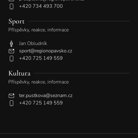
+420 734 493 700
Sport
Příspěvky, reakce, informace
Jan Obludník
sport@regionopavsko.cz
+420 725 149 559
Kultura
Příspěvky, reakce, informace
ter.pustkova@seznam.cz
+420 725 149 559