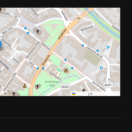
Leaflet
|
©
OpenStreetMap