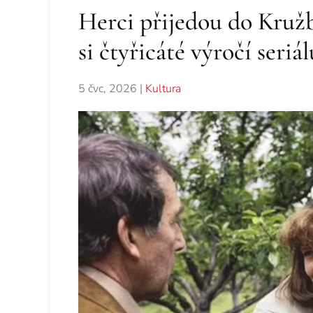
Herci přijedou do Kru
si čtyřicáté výročí seriá
5 čvc, 2026
|
Kultura