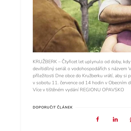
KRUŽBERK – Čtyřicet let uplynulo od doby, kdy 
devítidílný seriál o vodohospodářích s názvem Ve
příležitosti Dne obce do Kružberku vrátí, aby si
v sobotu 11. července od 14 hodin v Obecním 
Více v tištěném vydání REGIONU OPAVSKO
DOPORUČIT ČLÁNEK