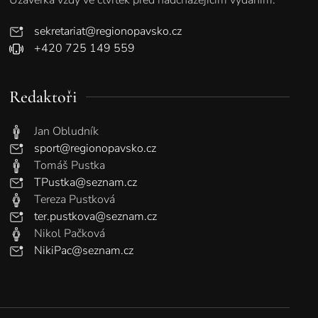
sekretariat@regionopavsko.cz
+420 725 149 559
Redaktoři
Jan Obludník
sport@regionopavsko.cz
Tomáš Pustka
TPustka@seznam.cz
Tereza Pustková
ter.pustkova@seznam.cz
Nikol Pačková
NikiPac@seznam.cz