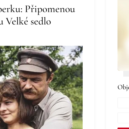
žberku: Připomenou
lu Velké sedlo
Obj