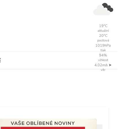
19°C
aktuální
20°C
pocitová
1019hPa
tlak
94%
vlhkost
4.02m/s
➤
vítr