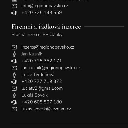
info@regionopavsko.cz
+420 725 149 559
Firemní a řádková inzerce
Plošná inzerce, PR články
inzerce@regionopavsko.cz
Jan Kuzník
+420 725 352 171
jan.kuznik@regionopavsko.cz
Lucie Tvrdoňová
+420 777 719 372
lucietv2@gmail.com
Lukáš Sovčík
+420 608 807 180
lukas.sovcik@seznam.cz