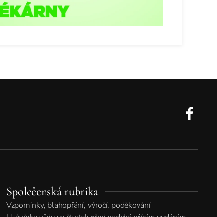
Společenská rubrika
Vzpomínky, blahopřání, výročí, poděkování
Uzávěrka vždy ve čtvrtek před nadcházejícím vydáním.