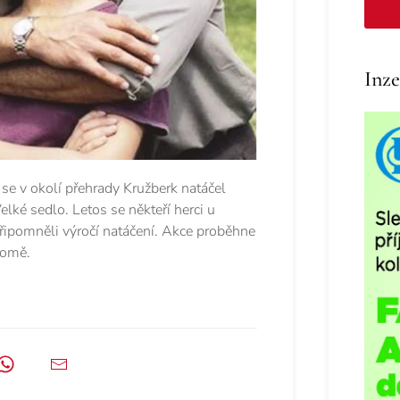
Inze
se v okolí přehrady Kružberk natáčel
lké sedlo. Letos se někteří herci u
 připomněli výročí natáčení. Akce proběhne
domě.