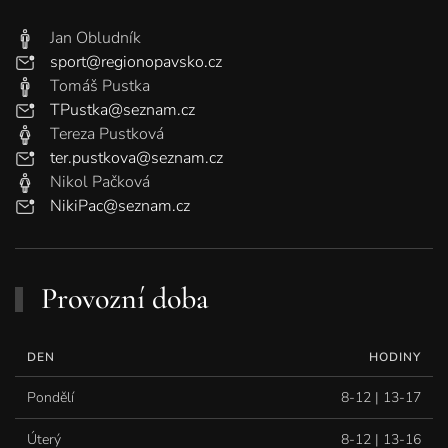
Jan Obludník
sport@regionopavsko.cz
Tomáš Pustka
TPustka@seznam.cz
Tereza Pustková
ter.pustkova@seznam.cz
Nikol Pačková
NikiPac@seznam.cz
Provozní doba
DEN
HODINY
Pondělí
8-12 | 13-17
Úterý
8-12 | 13-16