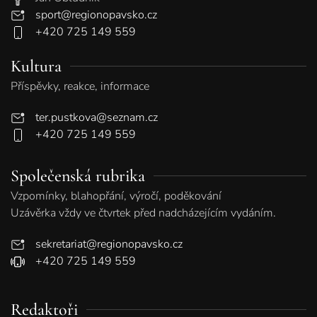
sport@regionopavsko.cz
+420 725 149 559
Kultura
Příspěvky, reakce, informace
ter.pustkova@seznam.cz
+420 725 149 559
Společenská rubrika
Vzpomínky, blahopřání, výročí, poděkování
Uzávěrka vždy ve čtvrtek před nadcházejícím vydáním.
sekretariat@regionopavsko.cz
+420 725 149 559
Redaktoři