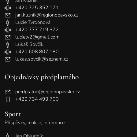
Jan Kuzník
+420 725 352 171
jan.kuznik@regionopavsko.cz
Lucie Tvrdoňová
+420 777 719 372
lucietv2@gmail.com
Lukáš Sovčík
+420 608 807 180
lukas.sovcik@seznam.cz
Objednávky předplatného
predplatne@regionopavsko.cz
+420 734 493 700
Sport
Příspěvky, reakce, informace
Jan Obludník