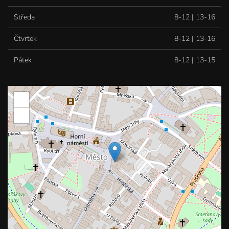
Středa
8-12 | 13-16
Čtvrtek
8-12 | 13-16
Pátek
8-12 | 13-15
+
−