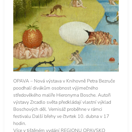
OPAVA – Nová výstava v Knihovně Petra Bezruče
poodhalí divákům osobnost výjimečného
středověkého malíře Hieronyma Bosche. Autoři
výstavy Zrcadlo světa předkládají vlastní výklad
Boschových děl. Vernisáž proběhne v rámci
festivalu Další břehy ve čtvrtek 10. dubna v 17
hodin.
Více v tištěném vydání REGIONU OPAVSKO