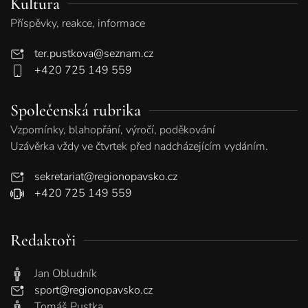
Kultura
Příspěvky, reakce, informace
ter.pustkova@seznam.cz
+420 725 149 559
Společenská rubrika
Vzpomínky, blahopřání, výročí, poděkování
Uzávěrka vždy ve čtvrtek před nadcházejícím vydáním.
sekretariat@regionopavsko.cz
+420 725 149 559
Redaktoři
Jan Obludník
sport@regionopavsko.cz
Tomáš Pustka