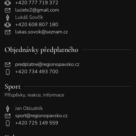
+420 777 719 372
lucietv2@gmail.com
Lukáš Sovčík
+420 608 807 180
lukas.sovcik@seznam.cz
Objednávky předplatného
predplatne@regionopavsko.cz
+420 734 493 700
Sport
Příspěvky, reakce, informace
Jan Obludník
sport@regionopavsko.cz
+420 725 149 559