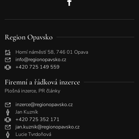
Region Opavsko
Horní náměstí 58, 746 01 Opava
info@regionopavsko.cz
+420 725 149 559
Firemní a řádková inzerce
Plošná inzerce, PR články
inzerce@regionopavsko.cz
Jan Kuzník
+420 725 352 171
jan.kuznik@regionopavsko.cz
Lucie Tvrdoňová