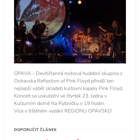
OPAVA – Devítičlenná rocková hudební skupina z
Ostravska Reflection of Pink Floyd přináší ten
nejlepší výběr skladeb kultovní kapely Pink Floyd.
Koncert se uskuteční ve čtvrtek 23. ledna v
Kulturním domě Na Rybníčku v 19 hodin.
Více v tištěném vydání REGIONU OPAVSKO
DOPORUČIT ČLÁNEK