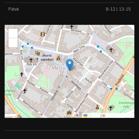
Pátek
8-12 | 13-15
+
−
Leaflet
|
©
OpenStreetMap