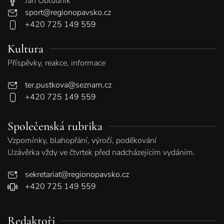
Jan Obludník
sport@regionopavsko.cz
+420 725 149 559
Kultura
Příspěvky, reakce, informace
ter.pustkova@seznam.cz
+420 725 149 559
Společenská rubrika
Vzpomínky, blahopřání, výročí, poděkování
Uzávěrka vždy ve čtvrtek před nadcházejícím vydáním.
sekretariat@regionopavsko.cz
+420 725 149 559
Redaktoři