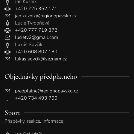
Jan Kuzník
+420 725 352 171
jan.kuznik@regionopavsko.cz
Lucie Tvrdoňová
+420 777 719 372
lucietv2@gmail.com
Lukáš Sovčík
+420 608 807 180
lukas.sovcik@seznam.cz
Objednávky předplatného
predplatne@regionopavsko.cz
+420 734 493 700
Sport
Příspěvky, reakce, informace