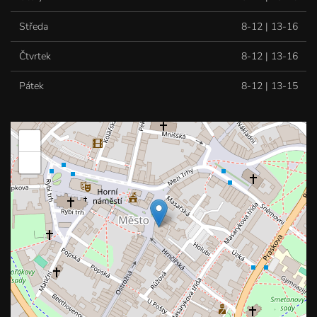
Středa
8-12 | 13-16
Čtvrtek
8-12 | 13-16
Pátek
8-12 | 13-15
+
−