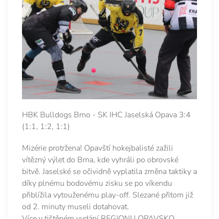
HBK Bulldogs Brno - SK IHC Jaselská Opava 3:4
(1:1, 1:2, 1:1)
Mizérie protržena! Opavští hokejbalisté zažili
vítězný výlet do Brna, kde vyhráli po obrovské
bitvě. Jaselské se očividně vyplatila změna taktiky a
díky plnému bodovému zisku se po víkendu
přiblížila vytouženému play-off. Slezané přitom již
od 2. minuty museli dotahovat.
Více v tištěném vydání REGIONU OPAVSKO