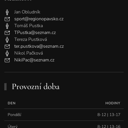
Jan Obludník
sport@regionopavsko.cz
Tomáš Pustka
TPustka@seznam.cz
Tereza Pustková
ter.pustkova@seznam.cz
Nikol Pačková
NikiPac@seznam.cz
Provozní doba
DEN
HODINY
Pondělí
8-12 | 13-17
Úterý
8-12 | 13-16