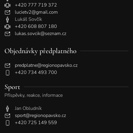
+420 777 719 372
lucietv2@gmail.com
Lukáš Sovčík
+420 608 807 180
lukas.sovcik@seznam.cz
Objednávky předplatného
predplatne@regionopavsko.cz
+420 734 493 700
Sport
Příspěvky, reakce, informace
Jan Obludník
sport@regionopavsko.cz
+420 725 149 559