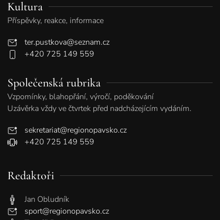
Kultura
Příspěvky, reakce, informace
ter.pustkova@seznam.cz
+420 725 149 559
Společenská rubrika
Vzpomínky, blahopřání, výročí, poděkování
Uzávěrka vždy ve čtvrtek před nadcházejícím vydáním.
sekretariat@regionopavsko.cz
+420 725 149 559
Redaktoři
Jan Obludník
sport@regionopavsko.cz