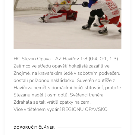
HC Slezan Opava - AZ Havířov 1:8 (0:4, 0:1, 1:3)
Zatímco ve středu opavští hokejisté zazářili ve
Znojmě, na kravařském ledě v sobotním podvečeru
dostali pořádnou nakládačku. Suverén soutěže z
Havířova neměl s domácími hráči slitování, protože
Slezanu nadělil osm gólů. Svěřenci trenéra
Zdráhala se tak vrátili zpátky na zem.
Více v tištěném vydání REGIONU OPAVSKO
DOPORUČIT ČLÁNEK