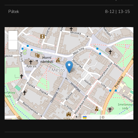
Pátek
8-12 | 13-15
+
−
Leaflet
|
©
OpenStreetMap