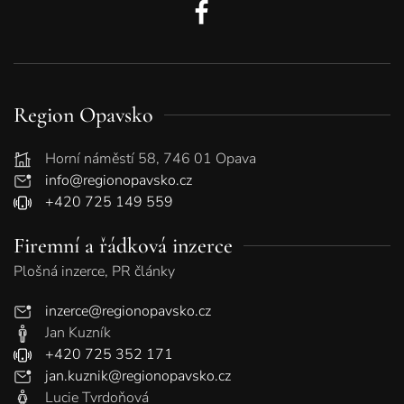
Region Opavsko
Horní náměstí 58, 746 01 Opava
info@regionopavsko.cz
+420 725 149 559
Firemní a řádková inzerce
Plošná inzerce, PR články
inzerce@regionopavsko.cz
Jan Kuzník
+420 725 352 171
jan.kuznik@regionopavsko.cz
Lucie Tvrdoňová