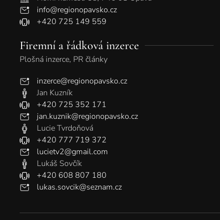
info@regionopavsko.cz
+420 725 149 559
Firemní a řádková inzerce
Plošná inzerce, PR články
inzerce@regionopavsko.cz
Jan Kuzník
+420 725 352 171
jan.kuznik@regionopavsko.cz
Lucie Tvrdoňová
+420 777 719 372
lucietv2@gmail.com
Lukáš Sovčík
+420 608 807 180
lukas.sovcik@seznam.cz