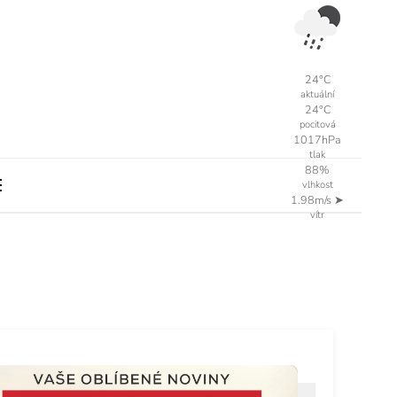
24°C
aktuální
24°C
pocitová
1017hPa
tlak
88%
vlhkost
1.98m/s
➤
vítr