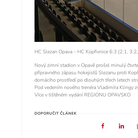
HC Slezan Opava – HC Kopřivnice 6:3 (2:1, 3:2
Nový zimní stadion v Opavě prošel minulý čtvrt
přípravného zápasu hokejistů Slezanu proti Kopřiv
domácího prostředí po dlouhých třech letech st
Pod vedením nového trenéra Vladimíra Klingy zví
Více v tištěném vydání REGIONU OPAVSKO
DOPORUČIT ČLÁNEK