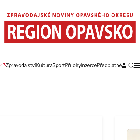
Zpravodajství
Kultura
Sport
Přílohy
Inzerce
Předplatné