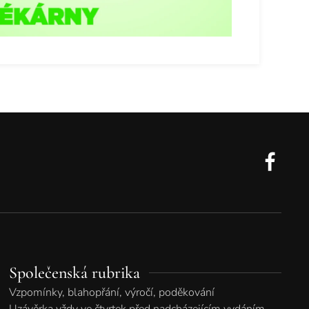
Společenská rubrika
Vzpomínky, blahopřání, výročí, poděkování
Uzávěrka vždy ve čtvrtek před nadcházejícím vydáním.