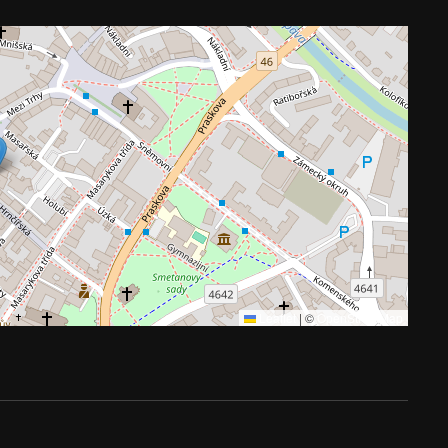
Leaflet
|
©
OpenStreetMap