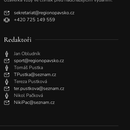
sekretariat@regionopavsko.cz
+420 725 149 559
Redaktoři
Jan Obludník
sport@regionopavsko.cz
Tomáš Pustka
TPustka@seznam.cz
Tereza Pustková
ter.pustkova@seznam.cz
Nikol Pačková
NikiPac@seznam.cz