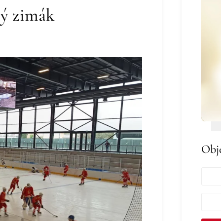
vý zimák
Obj