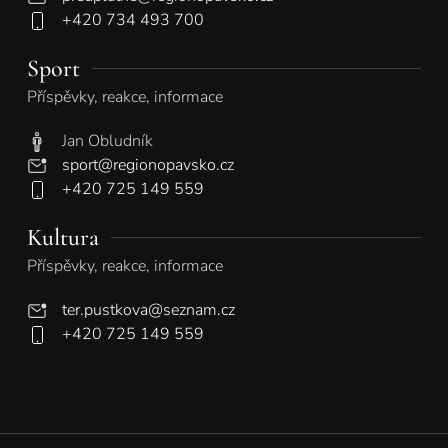
+420 734 493 700
Sport
Příspěvky, reakce, informace
Jan Obludník
sport@regionopavsko.cz
+420 725 149 559
Kultura
Příspěvky, reakce, informace
ter.pustkova@seznam.cz
+420 725 149 559