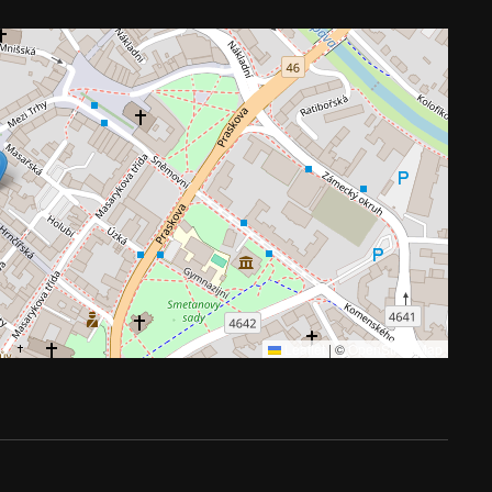
Leaflet
|
©
OpenStreetMap