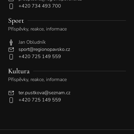
+420 734 493 700
Sport
Příspěvky, reakce, informace
Jan Obludník
sport@regionopavsko.cz
+420 725 149 559
Kultura
Příspěvky, reakce, informace
ter.pustkova@seznam.cz
+420 725 149 559