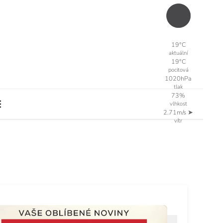
19°C
aktuální
19°C
pocitová
1020hPa
tlak
73%
vlhkost
2.71m/s
➤
vítr