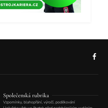
Společenská rubrika
Vzpomínky, blahopřání, výročí, poděkování
Uzávěrka vždy ve čtvrtek před nadcházejícím vydáním.