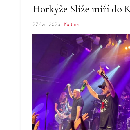
Horkýže Slíže míří do 
27 čvn, 2026
|
Kultura