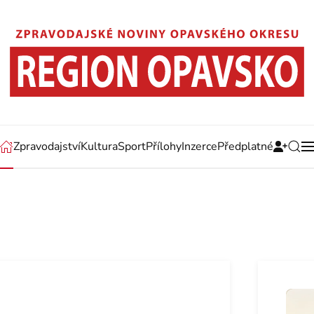
Zpravodajství
Kultura
Sport
Přílohy
Inzerce
Předplatné