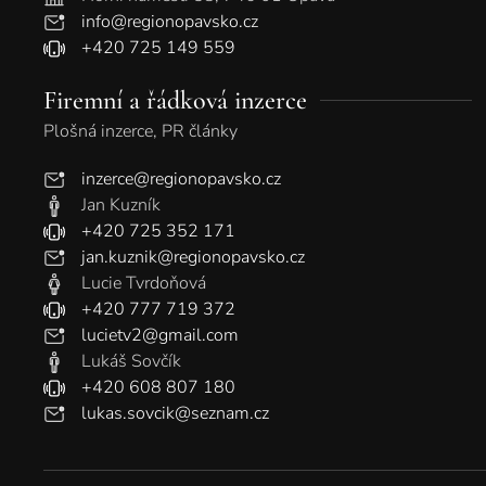
info@regionopavsko.cz
+420 725 149 559
Firemní a řádková inzerce
Plošná inzerce, PR články
inzerce@regionopavsko.cz
Jan Kuzník
+420 725 352 171
jan.kuznik@regionopavsko.cz
Lucie Tvrdoňová
+420 777 719 372
lucietv2@gmail.com
Lukáš Sovčík
+420 608 807 180
lukas.sovcik@seznam.cz