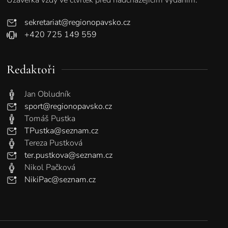
sekretariat@regionopavsko.cz
+420 725 149 559
Redaktoři
Jan Obludník
sport@regionopavsko.cz
Tomáš Pustka
TPustka@seznam.cz
Tereza Pustková
ter.pustkova@seznam.cz
Nikol Pačková
NikiPac@seznam.cz