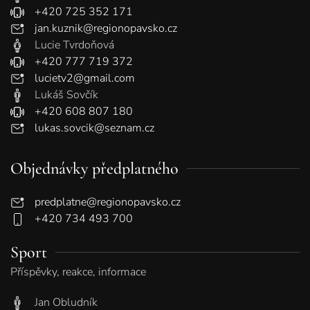
+420 725 352 171
jan.kuznik@regionopavsko.cz
Lucie Tvrdoňová
+420 777 719 372
lucietv2@gmail.com
Lukáš Sovčík
+420 608 807 180
lukas.sovcik@seznam.cz
Objednávky předplatného
predplatne@regionopavsko.cz
+420 734 493 700
Sport
Příspěvky, reakce, informace
Jan Obludník