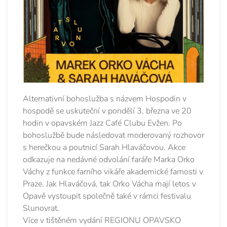
Alternativní bohoslužba s názvem Hospodin v
hospodě se uskuteční v pondělí 3. března ve 20
hodin v opavském Jazz Café Clubu Evžen. Po
bohoslužbě bude následovat moderovaný rozhovor
s herečkou a poutnicí Sarah Hlaváčovou. Akce
odkazuje na nedávné odvolání faráře Marka Orko
Váchy z funkce farního vikáře akademické farnosti v
Praze. Jak Hlaváčová, tak Orko Vácha mají letos v
Opavě vystoupit společně také v rámci festivalu
Slunovrat.
Více v tištěném vydání REGIONU OPAVSKO