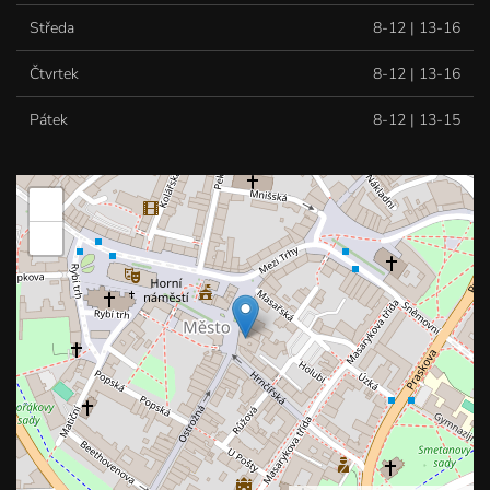
Středa
8-12 | 13-16
Čtvrtek
8-12 | 13-16
Pátek
8-12 | 13-15
+
−