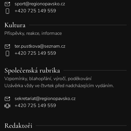
sport@regionopavsko.cz
+420 725 149 559
Kultura
Příspěvky, reakce, informace
ter.pustkova@seznam.cz
+420 725 149 559
Společenská rubrika
Vzpomínky, blahopřání, výročí, poděkování
Uzávěrka vždy ve čtvrtek před nadcházejícím vydáním.
sekretariat@regionopavsko.cz
+420 725 149 559
Redaktoři