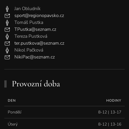
Jan Obludník
sport@regionopavsko.cz
Tomáš Pustka
TPustka@seznam.cz
Tereza Pustková
ter.pustkova@seznam.cz
Nikol Pačková
NikiPac@seznam.cz
Provozní doba
DEN
HODINY
Pondělí
8-12 | 13-17
Úterý
8-12 | 13-16