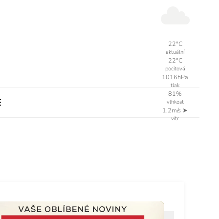
22°C
aktuální
22°C
pocitová
1016hPa
tlak
81%
vlhkost
1.2m/s
➤
vítr