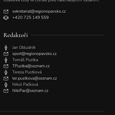
sekretariat@regionopavsko.cz
+420 725 149 559
Redaktoři
Jan Obludník
sport@regionopavsko.cz
Tomáš Pustka
TPustka@seznam.cz
Tereza Pustková
ter.pustkova@seznam.cz
Nikol Pačková
NikiPac@seznam.cz