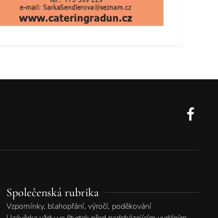
Společenská rubrika
Vzpomínky, blahopřání, výročí, poděkování
Uzávěrka vždy ve čtvrtek před nadcházejícím vydáním.