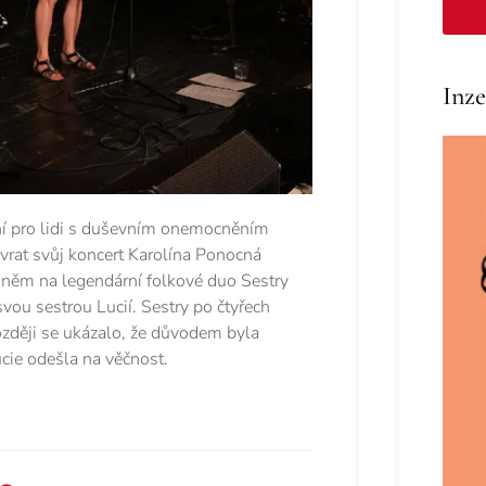
Inze
í pro lidi s duševním onemocněním
vrat svůj koncert Karolína Ponocná
něm na legendární folkové duo Sestry
svou sestrou Lucií. Sestry po čtyřech
ozději se ukázalo, že důvodem byla
ucie odešla na věčnost.