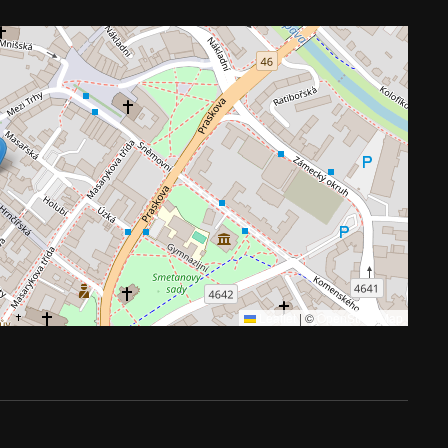
Leaflet
|
©
OpenStreetMap