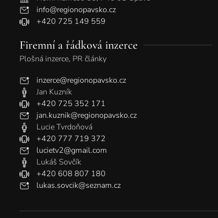
info@regionopavsko.cz
+420 725 149 559
Firemní a řádková inzerce
Plošná inzerce, PR články
inzerce@regionopavsko.cz
Jan Kuzník
+420 725 352 171
jan.kuznik@regionopavsko.cz
Lucie Tvrdoňová
+420 777 719 372
lucietv2@gmail.com
Lukáš Sovčík
+420 608 807 180
lukas.sovcik@seznam.cz