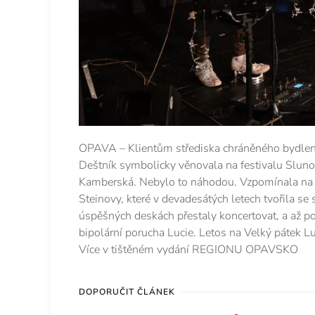
OPAVA – Klientům střediska chráněného bydlen
Deštník symbolicky věnovala na festivalu Sluno
Kamberská. Nebylo to náhodou. Vzpomínala na 
Steinovy, které v devadesátých letech tvořila se 
úspěšných deskách přestaly koncertovat, a až p
bipolární porucha Lucie. Letos na Velký pátek L
Více v tištěném vydání REGIONU OPAVSKO
DOPORUČIT ČLÁNEK