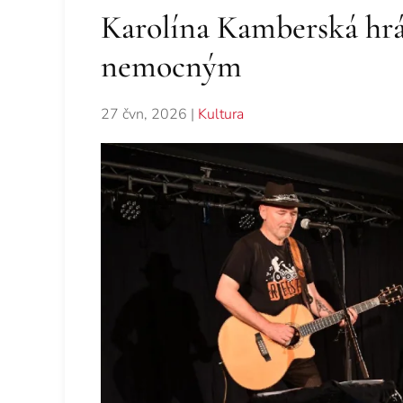
Karolína Kamberská hrá
nemocným
27 čvn, 2026
|
Kultura