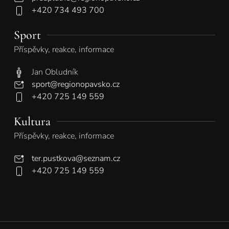
+420 734 493 700
Sport
Příspěvky, reakce, informace
Jan Obludník
sport@regionopavsko.cz
+420 725 149 559
Kultura
Příspěvky, reakce, informace
ter.pustkova@seznam.cz
+420 725 149 559