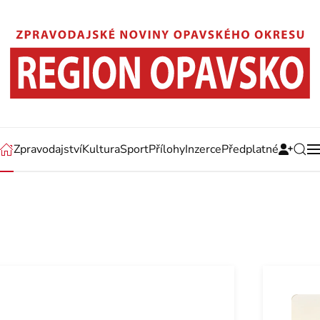
Zpravodajství
Kultura
Sport
Přílohy
Inzerce
Předplatné