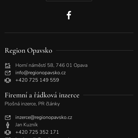
Region Opavsko
Horní náměstí 58, 746 01 Opava
info@regionopavsko.cz
+420 725 149 559
Firemní a řádková inzerce
Plošná inzerce, PR články
inzerce@regionopavsko.cz
Jan Kuzník
+420 725 352 171