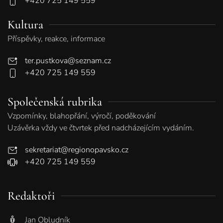
+420 725 149 559
Kultura
Příspěvky, reakce, informace
ter.pustkova@seznam.cz
+420 725 149 559
Společenská rubrika
Vzpomínky, blahopřání, výročí, poděkování
Uzávěrka vždy ve čtvrtek před nadcházejícím vydáním.
sekretariat@regionopavsko.cz
+420 725 149 559
Redaktoři
Jan Obludník