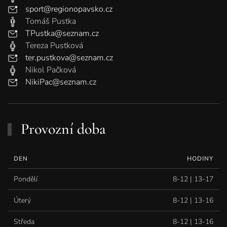
sport@regionopavsko.cz
Tomáš Pustka
TPustka@seznam.cz
Tereza Pustková
ter.pustkova@seznam.cz
Nikol Pačková
NikiPac@seznam.cz
Provozní doba
DEN
HODINY
Pondělí
8-12 | 13-17
Úterý
8-12 | 13-16
Středa
8-12 | 13-16