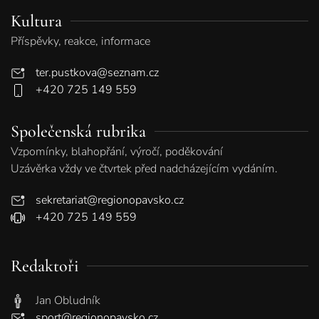
Kultura
Příspěvky, reakce, informace
ter.pustkova@seznam.cz
+420 725 149 559
Společenská rubrika
Vzpomínky, blahopřání, výročí, poděkování
Uzávěrka vždy ve čtvrtek před nadcházejícím vydáním.
sekretariat@regionopavsko.cz
+420 725 149 559
Redaktoři
Jan Obludník
sport@regionopavsko.cz