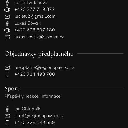
Lucie Tvrdoňová
+420 777 719 372
lucietv2@gmail.com
Lukáš Sovčík
+420 608 807 180
lukas.sovcik@seznam.cz
Objednávky předplatného
predplatne@regionopavsko.cz
+420 734 493 700
Sport
Příspěvky, reakce, informace
Jan Obludník
sport@regionopavsko.cz
+420 725 149 559