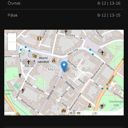
Čtvrtek
8-12 | 13-16
Pátek
8-12 | 13-15
+
−
Leaflet
|
©
OpenStreetMap