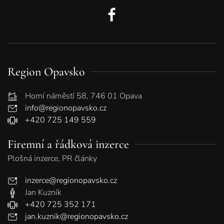
Region Opavsko
Horní náměstí 58, 746 01 Opava
info@regionopavsko.cz
+420 725 149 559
Firemní a řádková inzerce
Plošná inzerce, PR články
inzerce@regionopavsko.cz
Jan Kuzník
+420 725 352 171
jan.kuznik@regionopavsko.cz