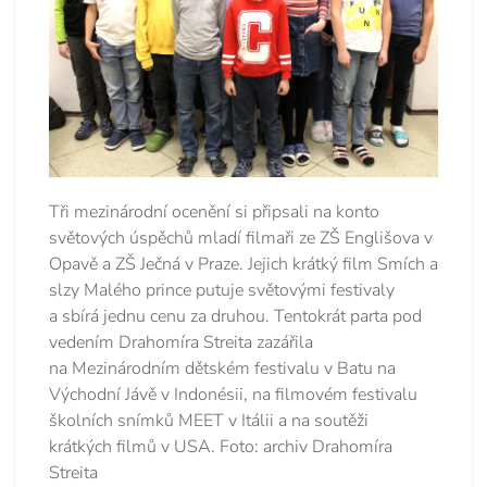
Tři mezinárodní ocenění si připsali na konto
světových úspěchů mladí filmaři ze ZŠ Englišova v
Opavě a ZŠ Ječná v Praze. Jejich krátký film Smích a
slzy Malého prince putuje světovými festivaly
a sbírá jednu cenu za druhou. Tentokrát parta pod
vedením Drahomíra Streita zazářila
na Mezinárodním dětském festivalu v Batu na
Východní Jávě v Indonésii, na filmovém festivalu
školních snímků MEET v Itálii a na soutěži
krátkých filmů v USA. Foto: archiv Drahomíra
Streita