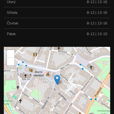
Úterý
8-12 | 13-16
Středa
8-12 | 13-16
Čtvrtek
8-12 | 13-16
Pátek
8-12 | 13-15
+
−