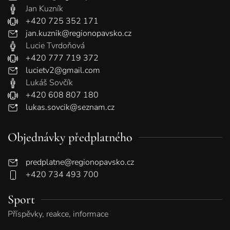
Jan Kuzník
+420 725 352 171
jan.kuznik@regionopavsko.cz
Lucie Tvrdoňová
+420 777 719 372
lucietv2@gmail.com
Lukáš Sovčík
+420 608 807 180
lukas.sovcik@seznam.cz
Objednávky předplatného
predplatne@regionopavsko.cz
+420 734 493 700
Sport
Příspěvky, reakce, informace