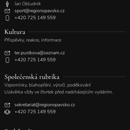
Jan Obludník
sport@regionopavsko.cz
+420 725 149 559
Kultura
Příspěvky, reakce, informace
ter.pustkova@seznam.cz
+420 725 149 559
Společenská rubrika
Vzpomínky, blahopřání, výročí, poděkování
Uzávěrka vždy ve čtvrtek před nadcházejícím vydáním.
sekretariat@regionopavsko.cz
+420 725 149 559