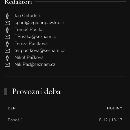
Redaktoři
Jan Obludník
sport@regionopavsko.cz
Tomáš Pustka
TPustka@seznam.cz
Tereza Pustková
ter.pustkova@seznam.cz
Nikol Pačková
NikiPac@seznam.cz
Provozní doba
DEN
HODINY
Pondělí
8-12 | 13-17