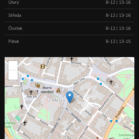
Úterý
8-12 | 13-16
Středa
8-12 | 13-16
Čtvrtek
8-12 | 13-16
Pátek
8-12 | 13-15
+
−