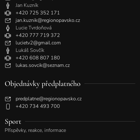
Jan Kuzník
+420 725 352 171
jan.kuznik@regionopavsko.cz
Lucie Tvrdoňová
+420 777 719 372
lucietv2@gmail.com
Lukáš Sovčík
+420 608 807 180
lukas.sovcik@seznam.cz
Objednávky předplatného
predplatne@regionopavsko.cz
+420 734 493 700
Sport
Příspěvky, reakce, informace