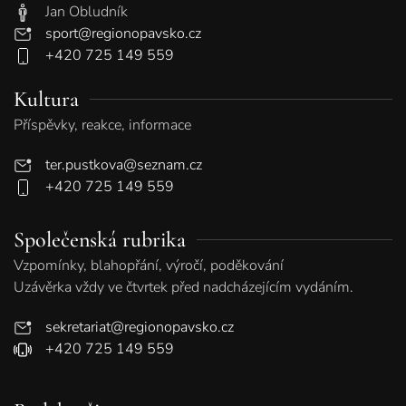
Jan Obludník
sport@regionopavsko.cz
+420 725 149 559
Kultura
Příspěvky, reakce, informace
ter.pustkova@seznam.cz
+420 725 149 559
Společenská rubrika
Vzpomínky, blahopřání, výročí, poděkování
Uzávěrka vždy ve čtvrtek před nadcházejícím vydáním.
sekretariat@regionopavsko.cz
+420 725 149 559