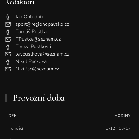
Redaktoři
Jan Obludník
sport@regionopavsko.cz
Tomáš Pustka
TPustka@seznam.cz
Tereza Pustková
ter.pustkova@seznam.cz
Nikol Pačková
NikiPac@seznam.cz
Provozní doba
DEN
HODINY
Pondělí
8-12 | 13-17