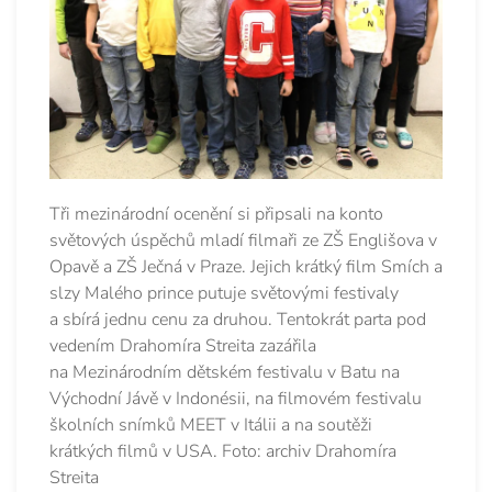
Tři mezinárodní ocenění si připsali na konto
světových úspěchů mladí filmaři ze ZŠ Englišova v
Opavě a ZŠ Ječná v Praze. Jejich krátký film Smích a
slzy Malého prince putuje světovými festivaly
a sbírá jednu cenu za druhou. Tentokrát parta pod
vedením Drahomíra Streita zazářila
na Mezinárodním dětském festivalu v Batu na
Východní Jávě v Indonésii, na filmovém festivalu
školních snímků MEET v Itálii a na soutěži
krátkých filmů v USA. Foto: archiv Drahomíra
Streita