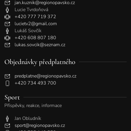
jan.kuznik@regionopavsko.cz
Lucie Tvrdoňová
+420 777 719 372
lucietv2@gmail.com
Lukáš Sovčík
+420 608 807 180
lukas.sovcik@seznam.cz
Objednávky předplatného
predplatne@regionopavsko.cz
+420 734 493 700
Sport
Příspěvky, reakce, informace
Jan Obludník
sport@regionopavsko.cz