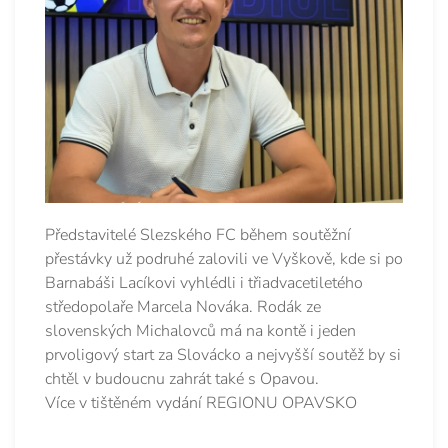
Představitelé Slezského FC během soutěžní
přestávky už podruhé zalovili ve Vyškově, kde si po
Barnabáši Lacíkovi vyhlédli i třiadvacetiletého
středopolaře Marcela Nováka. Rodák ze
slovenských Michalovců má na kontě i jeden
prvoligový start za Slovácko a nejvyšší soutěž by si
chtěl v budoucnu zahrát také s Opavou.
Více v tištěném vydání REGIONU OPAVSKO