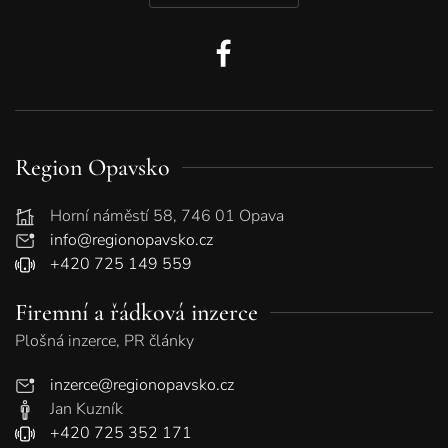
Region Opavsko
Horní náměstí 58, 746 01 Opava
info@regionopavsko.cz
+420 725 149 559
Firemní a řádková inzerce
Plošná inzerce, PR články
inzerce@regionopavsko.cz
Jan Kuzník
+420 725 352 171