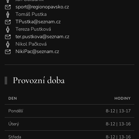
sport@regionopavsko.cz
Tomáš Pustka
TPustka@seznam.cz
Tereza Pustková
ter.pustkova@seznam.cz
Nikol Pačková
NikiPac@seznam.cz
Provozní doba
DEN
HODINY
Pondělí
8-12 | 13-17
Úterý
8-12 | 13-16
Středa
8-12 | 13-16