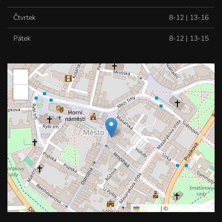
Čtvrtek
8-12 | 13-16
Pátek
8-12 | 13-15
+
−
Leaflet
|
©
OpenStreetMap