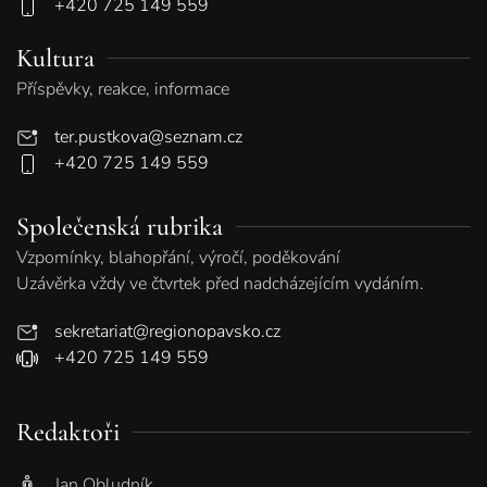
+420 725 149 559
Kultura
Příspěvky, reakce, informace
ter.pustkova@seznam.cz
+420 725 149 559
Společenská rubrika
Vzpomínky, blahopřání, výročí, poděkování
Uzávěrka vždy ve čtvrtek před nadcházejícím vydáním.
sekretariat@regionopavsko.cz
+420 725 149 559
Redaktoři
Jan Obludník