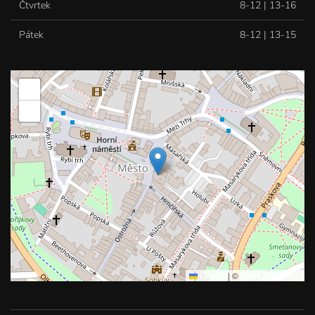
Čtvrtek
8-12 | 13-16
Pátek
8-12 | 13-15
+
−
Leaflet
|
©
OpenStreetMap