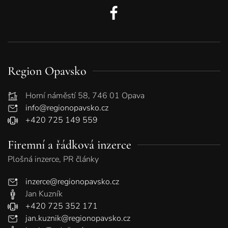
Region Opavsko
Horní náměstí 58, 746 01 Opava
info@regionopavsko.cz
+420 725 149 559
Firemní a řádková inzerce
Plošná inzerce, PR články
inzerce@regionopavsko.cz
Jan Kuzník
+420 725 352 171
jan.kuznik@regionopavsko.cz