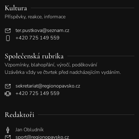
Kultura
Příspěvky, reakce, informace
ter.pustkova@seznam.cz
+420 725 149 559
Společenská rubrika
Vzpomínky, blahopřání, výročí, poděkování
Uzávěrka vždy ve čtvrtek před nadcházejícím vydáním.
sekretariat@regionopavsko.cz
+420 725 149 559
Redaktoři
Jan Obludník
sport@regionopavsko.cz