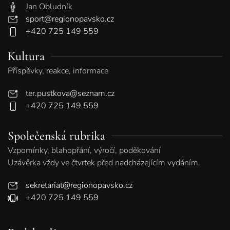
Jan Obludník
sport@regionopavsko.cz
+420 725 149 559
Kultura
Příspěvky, reakce, informace
ter.pustkova@seznam.cz
+420 725 149 559
Společenská rubrika
Vzpomínky, blahopřání, výročí, poděkování
Uzávěrka vždy ve čtvrtek před nadcházejícím vydáním.
sekretariat@regionopavsko.cz
+420 725 149 559