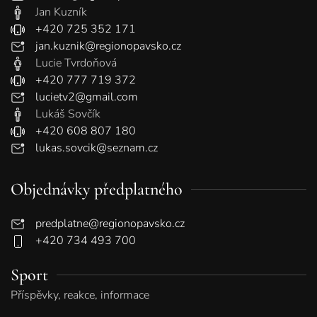
Jan Kuzník
+420 725 352 171
jan.kuznik@regionopavsko.cz
Lucie Tvrdoňová
+420 777 719 372
lucietv2@gmail.com
Lukáš Sovčík
+420 608 807 180
lukas.sovcik@seznam.cz
Objednávky předplatného
predplatne@regionopavsko.cz
+420 734 493 700
Sport
Příspěvky, reakce, informace