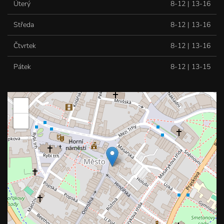
Úterý
8-12 | 13-16
Středa
8-12 | 13-16
Čtvrtek
8-12 | 13-16
Pátek
8-12 | 13-15
+
−