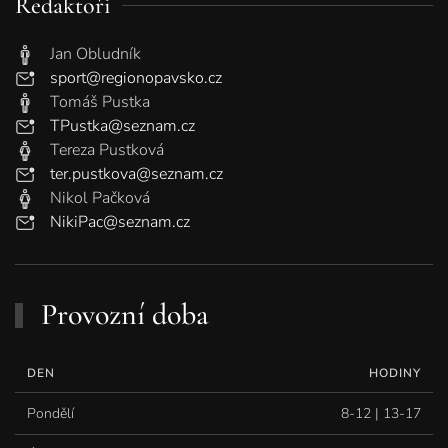
Redaktoři
Jan Obludník
sport@regionopavsko.cz
Tomáš Pustka
TPustka@seznam.cz
Tereza Pustková
ter.pustkova@seznam.cz
Nikol Pačková
NikiPac@seznam.cz
Provozní doba
DEN
HODINY
Pondělí
8-12 | 13-17