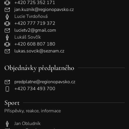
+420 725 352 171
jan.kuznik@regionopavsko.cz
Lucie Tvrdoňová
+420 777 719 372
lucietv2@gmail.com
Lukáš Sovčík
+420 608 807 180
lukas.sovcik@seznam.cz
Objednávky předplatného
predplatne@regionopavsko.cz
+420 734 493 700
Sport
Příspěvky, reakce, informace
Jan Obludník