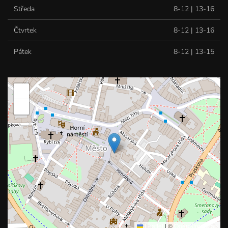
Středa
8-12 | 13-16
Čtvrtek
8-12 | 13-16
Pátek
8-12 | 13-15
+
−
Leaflet
|
©
OpenStreetMap