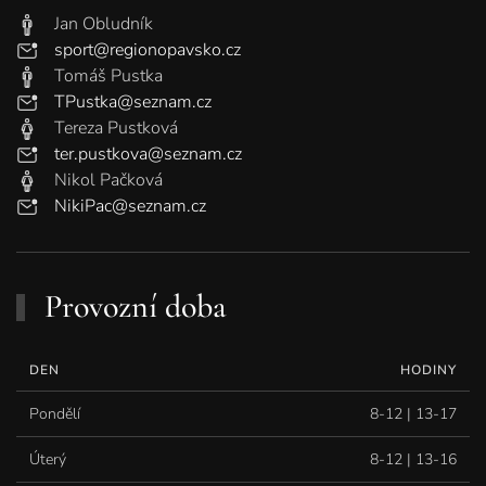
Jan Obludník
sport@regionopavsko.cz
Tomáš Pustka
TPustka@seznam.cz
Tereza Pustková
ter.pustkova@seznam.cz
Nikol Pačková
NikiPac@seznam.cz
Provozní doba
DEN
HODINY
Pondělí
8-12 | 13-17
Úterý
8-12 | 13-16