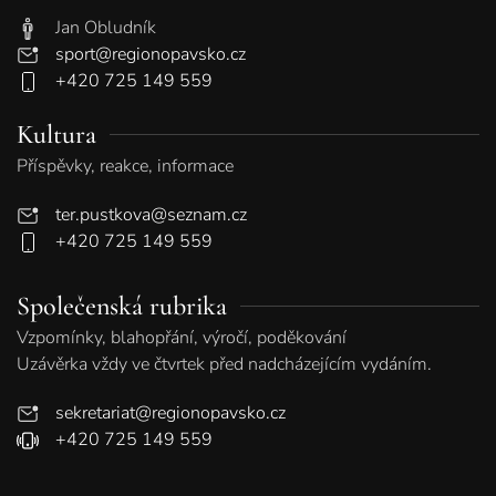
Jan Obludník
sport@regionopavsko.cz
+420 725 149 559
Kultura
Příspěvky, reakce, informace
ter.pustkova@seznam.cz
+420 725 149 559
Společenská rubrika
Vzpomínky, blahopřání, výročí, poděkování
Uzávěrka vždy ve čtvrtek před nadcházejícím vydáním.
sekretariat@regionopavsko.cz
+420 725 149 559