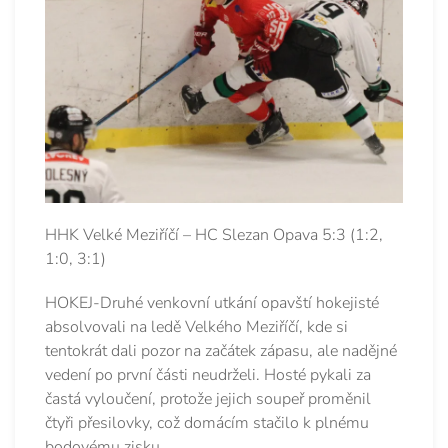
HHK Velké Meziříčí – HC Slezan Opava 5:3 (1:2,
1:0, 3:1)
HOKEJ-Druhé venkovní utkání opavští hokejisté
absolvovali na ledě Velkého Meziříčí, kde si
tentokrát dali pozor na začátek zápasu, ale nadějné
vedení po první části neudrželi. Hosté pykali za
častá vyloučení, protože jejich soupeř proměnil
čtyři přesilovky, což domácím stačilo k plnému
bodovému zisku.