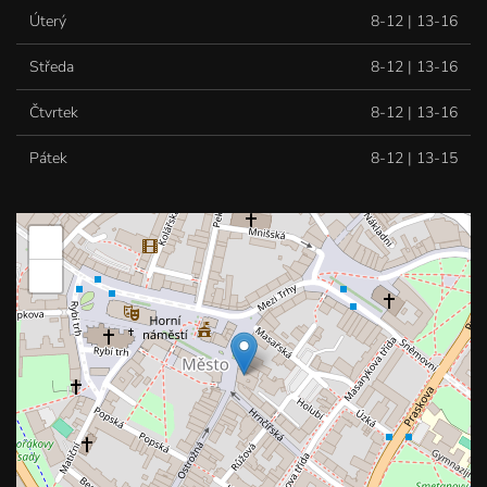
Úterý
8-12 | 13-16
Středa
8-12 | 13-16
Čtvrtek
8-12 | 13-16
Pátek
8-12 | 13-15
+
−