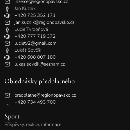
inzerce@regionopavsko.cz
Jan Kuzník
+420 725 352 171
jan.kuznik@regionopavsko.cz
Lucie Tvrdoňová
+420 777 719 372
lucietv2@gmail.com
Lukáš Sovčík
+420 608 807 180
lukas.sovcik@seznam.cz
Objednávky předplatného
predplatne@regionopavsko.cz
+420 734 493 700
Sport
Příspěvky, reakce, informace