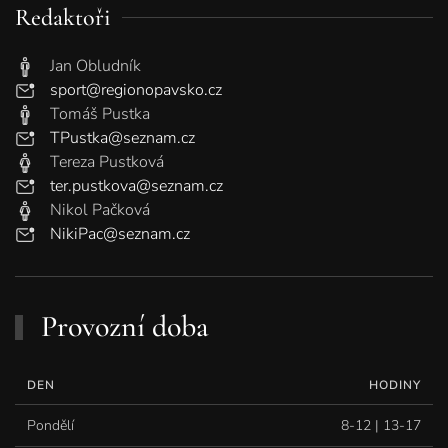
Redaktoři
Jan Obludník
sport@regionopavsko.cz
Tomáš Pustka
TPustka@seznam.cz
Tereza Pustková
ter.pustkova@seznam.cz
Nikol Pačková
NikiPac@seznam.cz
Provozní doba
DEN
HODINY
Pondělí
8-12 | 13-17