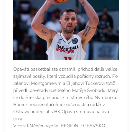
Opavští basketbalisté oznámili příchod další velice
zajímavé posily, která vzbudila pořádný rozruch. Po
Jalenovi Montgomerym a Elijahovi Tuckerovi totiž
přivedli devětadvacetiletého Matěje Svobodu, který
se do Slezska přesunul z mistrovského Nymburka.
Borec s reprezentačními zkušenosti a rodák z
Ostravy podepsal s BK Opava smlouvu na dva
roky.
Více v tištěném vydání REGIONU OPAVSKO