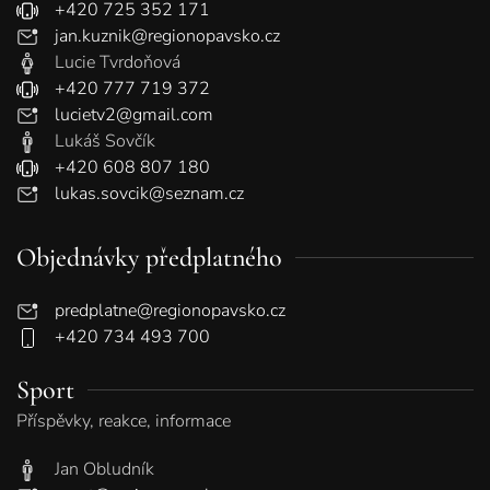
+420 725 352 171
jan.kuznik@regionopavsko.cz
Lucie Tvrdoňová
+420 777 719 372
lucietv2@gmail.com
Lukáš Sovčík
+420 608 807 180
lukas.sovcik@seznam.cz
Objednávky předplatného
predplatne@regionopavsko.cz
+420 734 493 700
Sport
Příspěvky, reakce, informace
Jan Obludník