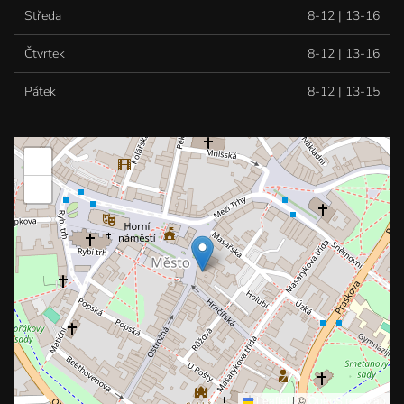
Středa
8-12 | 13-16
Čtvrtek
8-12 | 13-16
Pátek
8-12 | 13-15
+
−
Leaflet
|
©
OpenStreetMap