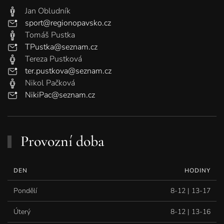
Jan Obludník
sport@regionopavsko.cz
Tomáš Pustka
TPustka@seznam.cz
Tereza Pustková
ter.pustkova@seznam.cz
Nikol Pačková
NikiPac@seznam.cz
Provozní doba
DEN
HODINY
Pondělí
8-12 | 13-17
Úterý
8-12 | 13-16