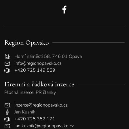
Region Opavsko
Horní náměstí 58, 746 01 Opava
info@regionopavsko.cz
+420 725 149 559
Firemní a řádková inzerce
Plošná inzerce, PR články
inzerce@regionopavsko.cz
Jan Kuzník
+420 725 352 171
jan.kuznik@regionopavsko.cz