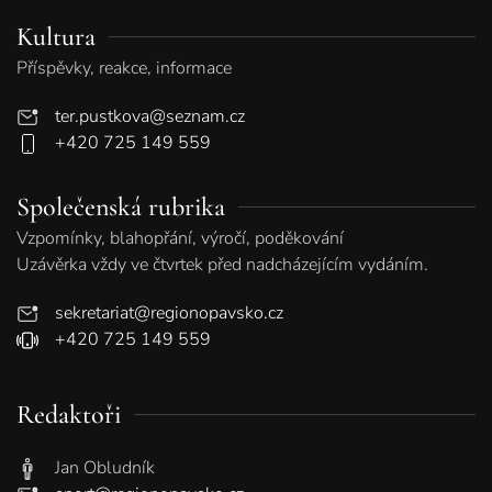
Kultura
Příspěvky, reakce, informace
ter.pustkova@seznam.cz
+420 725 149 559
Společenská rubrika
Vzpomínky, blahopřání, výročí, poděkování
Uzávěrka vždy ve čtvrtek před nadcházejícím vydáním.
sekretariat@regionopavsko.cz
+420 725 149 559
Redaktoři
Jan Obludník