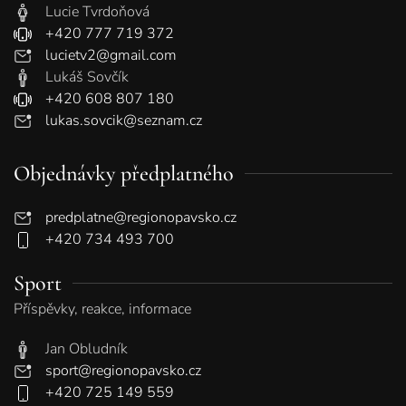
Lucie Tvrdoňová
+420 777 719 372
lucietv2@gmail.com
Lukáš Sovčík
+420 608 807 180
lukas.sovcik@seznam.cz
Objednávky předplatného
predplatne@regionopavsko.cz
+420 734 493 700
Sport
Příspěvky, reakce, informace
Jan Obludník
sport@regionopavsko.cz
+420 725 149 559