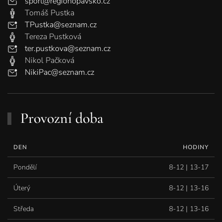
sport@regionopavsko.cz
Tomáš Pustka
TPustka@seznam.cz
Tereza Pustková
ter.pustkova@seznam.cz
Nikol Pačková
NikiPac@seznam.cz
Provozní doba
DEN
HODINY
Pondělí
8-12 | 13-17
Úterý
8-12 | 13-16
Středa
8-12 | 13-16