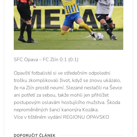
SFC Opava – FC Zlín 0:1 (0:1)
Opavští fotbalisté si ve středečním odpoledni
trošku zkomplikovali život, když se znovu ukázalo,
že na Zlín prostě neumí. Slezané nestačili na Ševce
ani potřetí za sebou, takže mohli jen přihlížet
postupovým oslavám hostujícího mužstva. Škoda
neproměněných šancí kanonýra Kozáka.
Více v tištěném vydání REGIONU OPAVSKO
DOPORUČIT ČLÁNEK