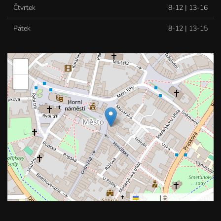
Čtvrtek
8-12 | 13-16
Pátek
8-12 | 13-15
+
−
Leaflet
|
©
OpenStreetMap