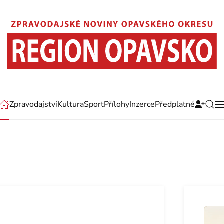
Zpravodajství
Kultura
Sport
Přílohy
Inzerce
Předplatné