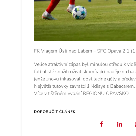
FK Viagem Ústí nad Labem – SFC Opava 2:1 (1
Velice atraktivní zápas byl minulou středu k vid
fotbalisté snažili oživit skomírající naděje na b
jenže znovu inkasovali dost laciné góly a přede
Největší tutovky zavraždili Ndiaye s Babacarem.
Více v tištěném vydání REGIONU OPAVSKO
DOPORUČIT ČLÁNEK