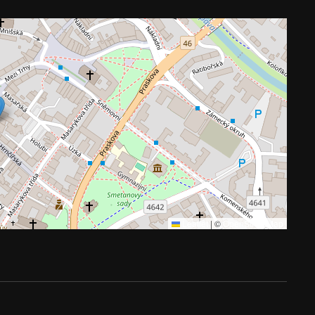
Leaflet
|
©
OpenStreetMap