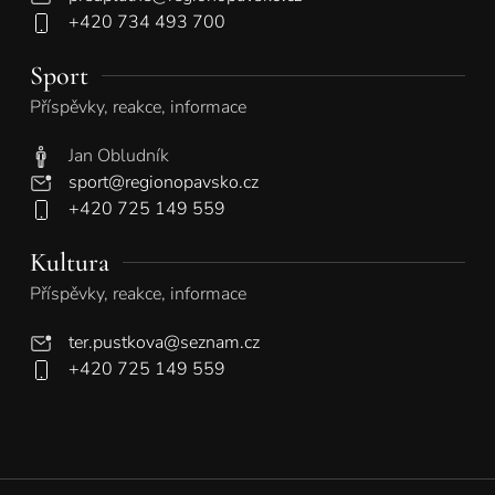
+420 734 493 700
Sport
Příspěvky, reakce, informace
Jan Obludník
sport@regionopavsko.cz
+420 725 149 559
Kultura
Příspěvky, reakce, informace
ter.pustkova@seznam.cz
+420 725 149 559