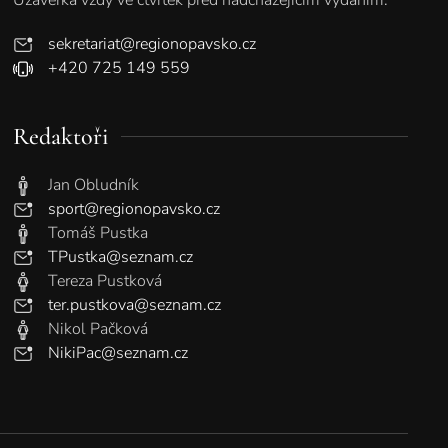
sekretariat@regionopavsko.cz
+420 725 149 559
Redaktoři
Jan Obludník
sport@regionopavsko.cz
Tomáš Pustka
TPustka@seznam.cz
Tereza Pustková
ter.pustkova@seznam.cz
Nikol Pačková
NikiPac@seznam.cz