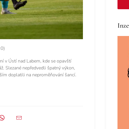
Inze
:0)
ění v Ústí nad Labem, kde se opavští
aráž. Slezané nepředvedli špatný výkon,
vším doplatili na neproměňování šancí.