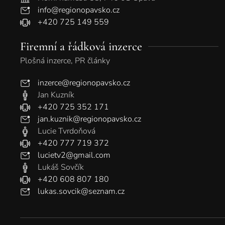
info@regionopavsko.cz
+420 725 149 559
Firemní a řádková inzerce
Plošná inzerce, PR články
inzerce@regionopavsko.cz
Jan Kuzník
+420 725 352 171
jan.kuznik@regionopavsko.cz
Lucie Tvrdoňová
+420 777 719 372
lucietv2@gmail.com
Lukáš Sovčík
+420 608 807 180
lukas.sovcik@seznam.cz