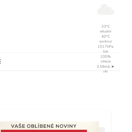
33°C
aktuální
40°C
pocitová
1017hPa
tlak
100%
vlhkost
3.58m/s
➤
vítr