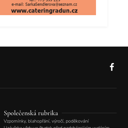
Společenská rubrika
Vzpomínky, blahopřání, výročí, poděkování
Uzávěrka vždy ve čtvrtek před nadcházejícím vydáním.