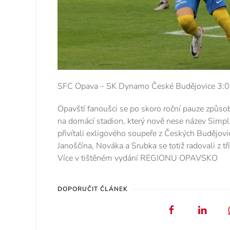
SFC Opava – SK Dynamo České Budějovice 3:0 
Opavští fanoušci se po skoro roční pauze způs
na domácí stadion, který nově nese název Simpl
přivítali exligového soupeře z Českých Budějovi
Janoščína, Nováka a Srubka se totiž radovali z tř
Více v tištěném vydání REGIONU OPAVSKO
DOPORUČIT ČLÁNEK