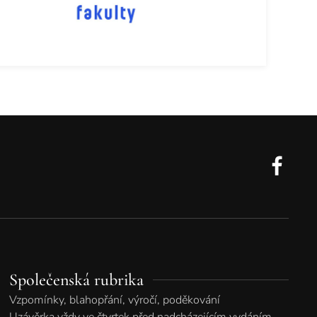
Společenská rubrika
Vzpomínky, blahopřání, výročí, poděkování
Uzávěrka vždy ve čtvrtek před nadcházejícím vydáním.