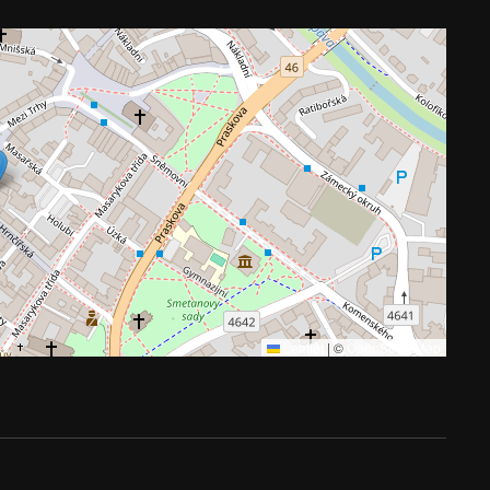
Leaflet
|
©
OpenStreetMap