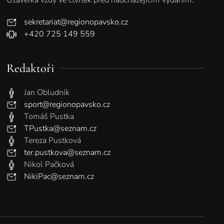
sekretariat@regionopavsko.cz
+420 725 149 559
Redaktoři
Jan Obludník
sport@regionopavsko.cz
Tomáš Pustka
TPustka@seznam.cz
Tereza Pustková
ter.pustkova@seznam.cz
Nikol Pačková
NikiPac@seznam.cz