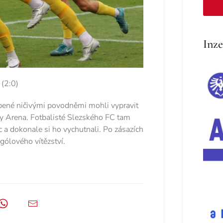
Inze
(2:0)
obené ničivými povodněmi mohli vypravit
y Arena. Fotbalisté Slezského FC tam
c a dokonale si ho vychutnali. Po zásazích
ígólového vítězství.