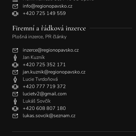
info@regionopavsko.cz
+420 725 149 559
Firemní a řádková inzerce
Plošná inzerce, PR články
inzerce@regionopavsko.cz
Jan Kuzník
+420 725 352 171
jan.kuznik@regionopavsko.cz
Lucie Tvrdoňová
+420 777 719 372
lucietv2@gmail.com
Lukáš Sovčík
+420 608 807 180
lukas.sovcik@seznam.cz