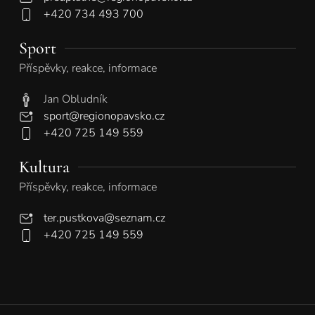
+420 734 493 700
Sport
Příspěvky, reakce, informace
Jan Obludník
sport@regionopavsko.cz
+420 725 149 559
Kultura
Příspěvky, reakce, informace
ter.pustkova@seznam.cz
+420 725 149 559