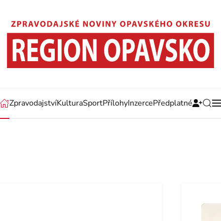
Zpravodajství
Kultura
Sport
Přílohy
Inzerce
Předplatné