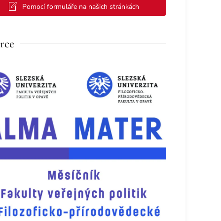
Pomocí formuláře na našich stránkách
rce