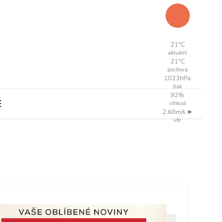
21°C
aktuální
21°C
pocitová
1023hPa
tlak
92%
vlhkost
2.68m/s
➤
vítr