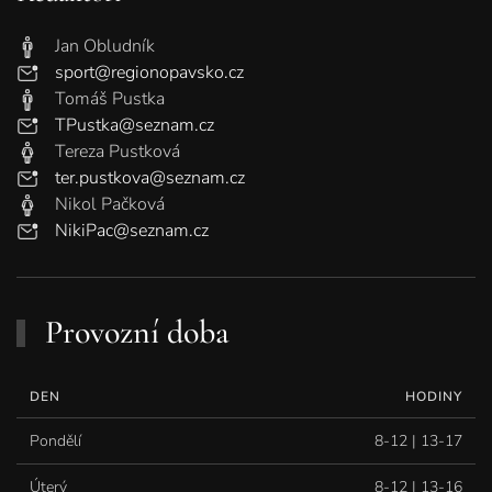
Jan Obludník
sport@regionopavsko.cz
Tomáš Pustka
TPustka@seznam.cz
Tereza Pustková
ter.pustkova@seznam.cz
Nikol Pačková
NikiPac@seznam.cz
Provozní doba
DEN
HODINY
Pondělí
8-12 | 13-17
Úterý
8-12 | 13-16