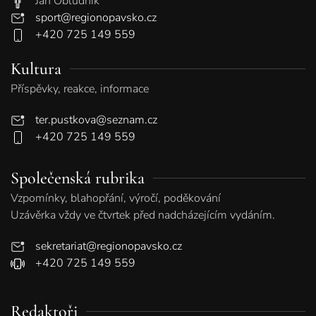
Jan Obludník
sport@regionopavsko.cz
+420 725 149 559
Kultura
Příspěvky, reakce, informace
ter.pustkova@seznam.cz
+420 725 149 559
Společenská rubrika
Vzpomínky, blahopřání, výročí, poděkování
Uzávěrka vždy ve čtvrtek před nadcházejícím vydáním.
sekretariat@regionopavsko.cz
+420 725 149 559
Redaktoři