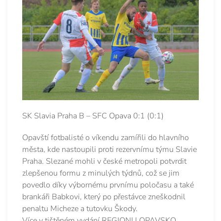
SK Slavia Praha B – SFC Opava 0:1 (0:1)
Opavští fotbalisté o víkendu zamířili do hlavního
města, kde nastoupili proti rezervnímu týmu Slavie
Praha. Slezané mohli v české metropoli potvrdit
zlepšenou formu z minulých týdnů, což se jim
povedlo díky výbornému prvnímu poločasu a také
brankáři Babkovi, který po přestávce zneškodnil
penaltu Micheze a tutovku Škody.
Více v tištěném vydání REGIONU OPAVSKO