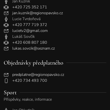
Jan Kuzník
+420 725 352 171
jan.kuznik@regionopavsko.cz
Lucie Tvrdoňová
+420 777 719 372
lucietv2@gmail.com
Lukáš Sovčík
+420 608 807 180
lukas.sovcik@seznam.cz
Objednávky předplatného
predplatne@regionopavsko.cz
+420 734 493 700
Sport
Příspěvky, reakce, informace