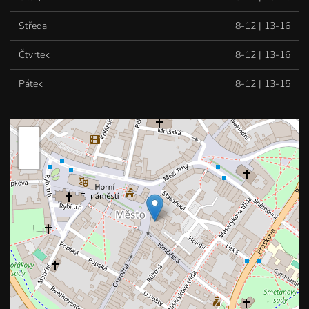
Středa
8-12 | 13-16
Čtvrtek
8-12 | 13-16
Pátek
8-12 | 13-15
+
−