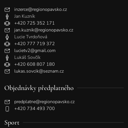
inzerce@regionopavsko.cz
Jan Kuzník
+420 725 352 171
jan.kuznik@regionopavsko.cz
Lucie Tvrdoňová
+420 777 719 372
lucietv2@gmail.com
Lukáš Sovčík
+420 608 807 180
lukas.sovcik@seznam.cz
Objednávky předplatného
predplatne@regionopavsko.cz
+420 734 493 700
Sport