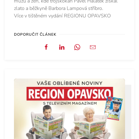
mužů a žen, kde trojskokan Pavel Halátek získal
zlato a běžkyně Barbora Lampová stříbro.
Více v tištěném vydání REGIONU OPAVSKO
DOPORUČIT ČLÁNEK