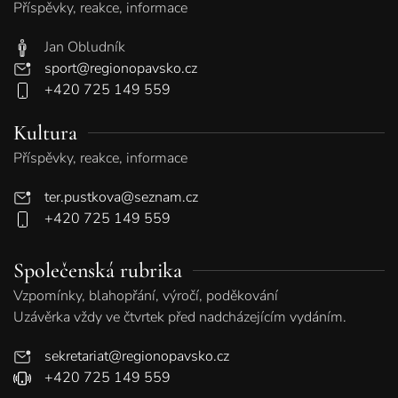
Příspěvky, reakce, informace
Jan Obludník
sport@regionopavsko.cz
+420 725 149 559
Kultura
Příspěvky, reakce, informace
ter.pustkova@seznam.cz
+420 725 149 559
Společenská rubrika
Vzpomínky, blahopřání, výročí, poděkování
Uzávěrka vždy ve čtvrtek před nadcházejícím vydáním.
sekretariat@regionopavsko.cz
+420 725 149 559