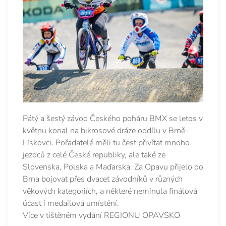
Pátý a šestý závod Českého poháru BMX se letos v
květnu konal na bikrosové dráze oddílu v Brně-
Lískovci. Pořadatelé měli tu čest přivítat mnoho
jezdců z celé České republiky, ale také ze
Slovenska, Polska a Maďarska. Za Opavu přijelo do
Brna bojovat přes dvacet závodníků v různých
věkových kategoriích, a některé neminula finálová
účast i medailová umístění.
Více v tištěném vydání REGIONU OPAVSKO