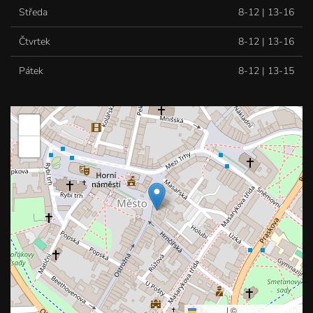
Středa
8-12 | 13-16
Čtvrtek
8-12 | 13-16
Pátek
8-12 | 13-15
+
−
Leaflet
|
©
OpenStreetMap