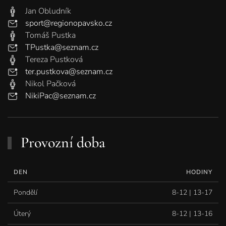
Jan Obludník
sport@regionopavsko.cz
Tomáš Pustka
TPustka@seznam.cz
Tereza Pustková
ter.pustkova@seznam.cz
Nikol Pačková
NikiPac@seznam.cz
Provozní doba
DEN
HODINY
Pondělí
8-12 | 13-17
Úterý
8-12 | 13-16