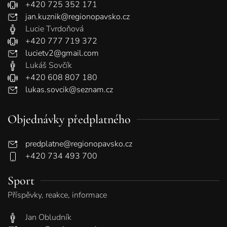
+420 725 352 171
jan.kuznik@regionopavsko.cz
Lucie Tvrdoňová
+420 777 719 372
lucietv2@gmail.com
Lukáš Sovčík
+420 608 807 180
lukas.sovcik@seznam.cz
Objednávky předplatného
predplatne@regionopavsko.cz
+420 734 493 700
Sport
Příspěvky, reakce, informace
Jan Obludník