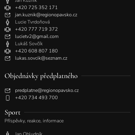
Jan Kuzník
+420 725 352 171
jan.kuznik@regionopavsko.cz
Lucie Tvrdoňová
+420 777 719 372
lucietv2@gmail.com
Lukáš Sovčík
+420 608 807 180
lukas.sovcik@seznam.cz
Objednávky předplatného
predplatne@regionopavsko.cz
+420 734 493 700
Sport
Příspěvky, reakce, informace
Jan Obludník