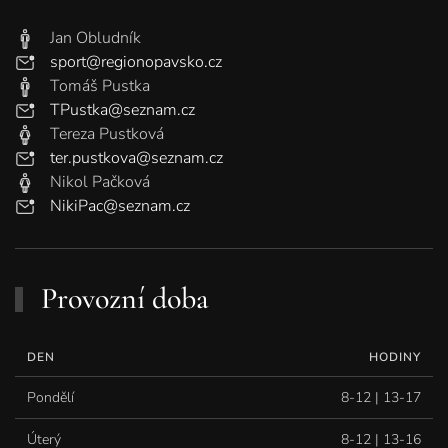
Jan Obludník
sport@regionopavsko.cz
Tomáš Pustka
TPustka@seznam.cz
Tereza Pustková
ter.pustkova@seznam.cz
Nikol Pačková
NikiPac@seznam.cz
Provozní doba
DEN
HODINY
Pondělí
8-12 | 13-17
Úterý
8-12 | 13-16