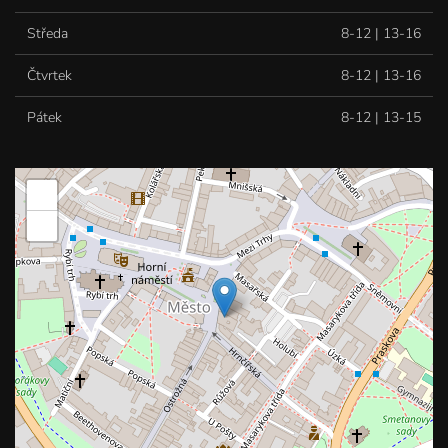
Středa
8-12 | 13-16
Čtvrtek
8-12 | 13-16
Pátek
8-12 | 13-15
+
−