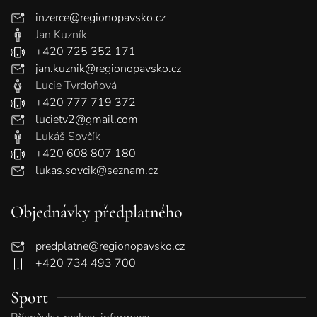
inzerce@regionopavsko.cz
Jan Kuzník
+420 725 352 171
jan.kuznik@regionopavsko.cz
Lucie Tvrdoňová
+420 777 719 372
lucietv2@gmail.com
Lukáš Sovčík
+420 608 807 180
lukas.sovcik@seznam.cz
Objednávky předplatného
predplatne@regionopavsko.cz
+420 734 493 700
Sport