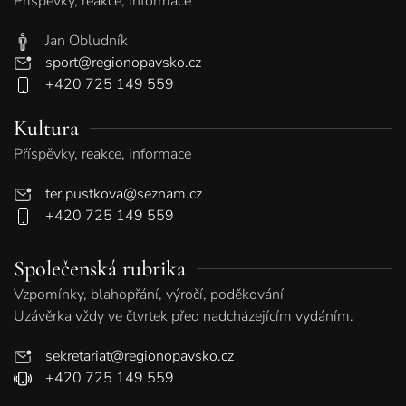
Příspěvky, reakce, informace
Jan Obludník
sport@regionopavsko.cz
+420 725 149 559
Kultura
Příspěvky, reakce, informace
ter.pustkova@seznam.cz
+420 725 149 559
Společenská rubrika
Vzpomínky, blahopřání, výročí, poděkování
Uzávěrka vždy ve čtvrtek před nadcházejícím vydáním.
sekretariat@regionopavsko.cz
+420 725 149 559