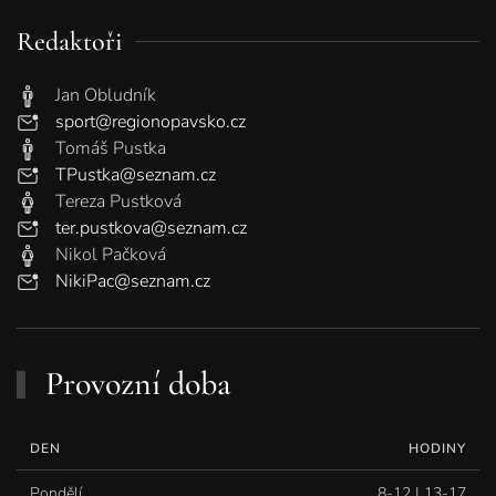
Redaktoři
Jan Obludník
sport@regionopavsko.cz
Tomáš Pustka
TPustka@seznam.cz
Tereza Pustková
ter.pustkova@seznam.cz
Nikol Pačková
NikiPac@seznam.cz
Provozní doba
DEN
HODINY
Pondělí
8-12 | 13-17