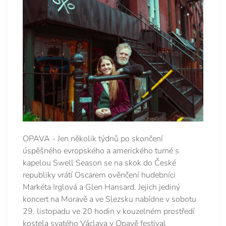
OPAVA - Jen několik týdnů po skončení
úspěšného evropského a amerického turné s
kapelou Swell Season se na skok do České
republiky vrátí Oscarem ověnčení hudebníci
Markéta Irglová a Glen Hansard. Jejich jediný
koncert na Moravě a ve Slezsku nabídne v sobotu
29. listopadu ve 20 hodin v kouzelném prostředí
kostela svatého Václava v Opavě festival