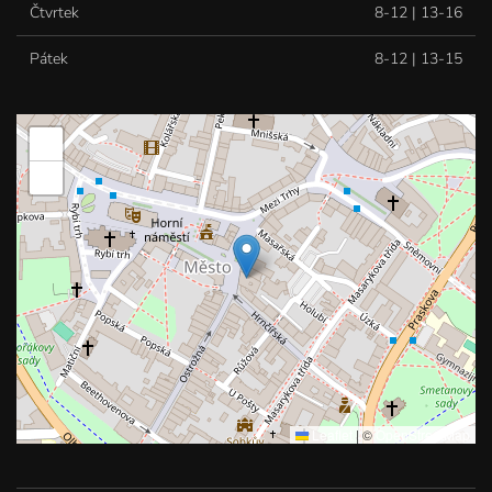
Čtvrtek
8-12 | 13-16
Pátek
8-12 | 13-15
+
−
Leaflet
|
©
OpenStreetMap