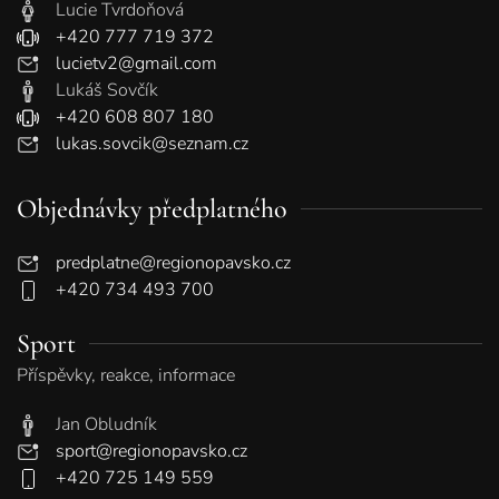
Lucie Tvrdoňová
+420 777 719 372
lucietv2@gmail.com
Lukáš Sovčík
+420 608 807 180
lukas.sovcik@seznam.cz
Objednávky předplatného
predplatne@regionopavsko.cz
+420 734 493 700
Sport
Příspěvky, reakce, informace
Jan Obludník
sport@regionopavsko.cz
+420 725 149 559