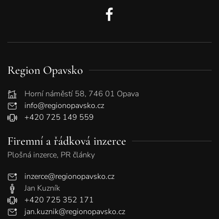
Region Opavsko
Horní náměstí 58, 746 01 Opava
info@regionopavsko.cz
+420 725 149 559
Firemní a řádková inzerce
Plošná inzerce, PR články
inzerce@regionopavsko.cz
Jan Kuzník
+420 725 352 171
jan.kuznik@regionopavsko.cz