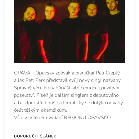
OPAVA - Opavský zpěvák a písničkář Petr Cieplý
alias Petr Perk představil svůj nový singl nazvaný
Správný věci, který přináší silné emoce i pozitivní
poselství. Píseň je dalším singlem z debutového
alba Uprostřed duše a tematicky se dotýká odvahy
čelit těžkým okamžikům.
Více v tištěném vydání REGIONU OPAVSKO
DOPORUČIT ČLÁNEK