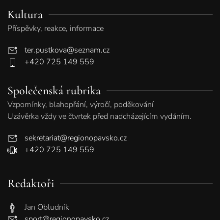
Kultura
Příspěvky, reakce, informace
ter.pustkova@seznam.cz
+420 725 149 559
Společenská rubrika
Vzpomínky, blahopřání, výročí, poděkování
Uzávěrka vždy ve čtvrtek před nadcházejícím vydáním.
sekretariat@regionopavsko.cz
+420 725 149 559
Redaktoři
Jan Obludník
sport@regionopavsko.cz